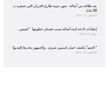
بعد طلاقه من أصالة.. صور حبيبة طارق العريان التي تصغره ب
30 عاما
أغسطس 17, 2020
إنتقادات لاذعة لإبنة أصالة بسبب فستان خطوبتها : “قميص…
يوليو 23, 2020
” الجيم” يكشف حمل ياسمين صبري.. والجمهور يحذرها (فيديو)
أغسطس 20, 2020