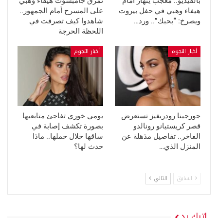
بالفيديو.. معجب ينهار أمام
تمزق جامبسوت هيفاء وهبي
هيفاء وهبي في حفل بيروت
على المسرح أمام الجمهور..
ويصرخ: “بحبك”.. ورد…
شاهدوا كيف تصرفت في
اللحظة الحرجة
أخبار النجوم
أخبار النجوم
جورجينا رودريغيز تستعرض
يومي خوري تفاجئ متابعيها
قصر كريستيانو رونالدو
بصورة تكشف إصابة في
الفاخر.. تفاصيل مذهلة عن
ساقها خلال حملها.. ماذا
المنزل الذي…
حدث لها؟
السابق
التالي
اترك رد