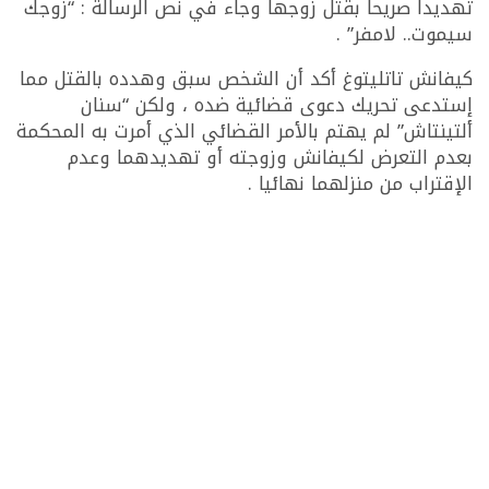
تهديدا صريحا بقتل زوجها وجاء في نص الرسالة : “زوجك
سيموت.. لامفر” .
كيفانش تاتليتوغ أكد أن الشخص سبق وهدده بالقتل مما
إستدعى تحريك دعوى قضائية ضده ، ولكن “سنان
ألتينتاش” لم يهتم بالأمر القضائي الذي أمرت به المحكمة
بعدم التعرض لكيفانش وزوجته أو تهديدهما وعدم
الإقتراب من منزلهما نهائيا .