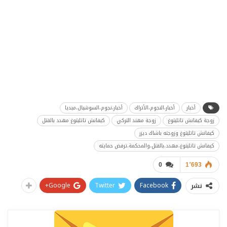
أخبار
أخبار،النجوم،الأتراك
أخبار،نجوم،السوشيال،ميديا
زوجة كيفانش تاتليتوغ
زوجة مهند التركي
كيفانش تاتليتوغ مهدد بالقتل
كيفانش تاتليتوغ وزوجته باشاك ديزر
كيفانش تاتليتوغ،مهدد،بالقتل،والمحكمة،ترفض حمايته
0
1٬693
Google+
Twitter
Facebook
نشر