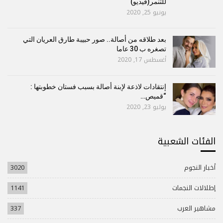
للتنمر(فيديو)
يونيو 25, 2020
بعد طلاقه من أصالة.. صور حبيبة طارق العريان التي
تصغره ب 30 عاما
أغسطس 17, 2020
إنتقادات لاذعة لإبنة أصالة بسبب فستان خطوبتها :
“قميص…
يوليو 23, 2020
الفئات الشعبية
أخبار النجوم
3020
إطلالات النجمات
1141
مشاهير العرب
337