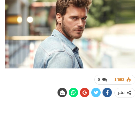
0
1٬693
نشر