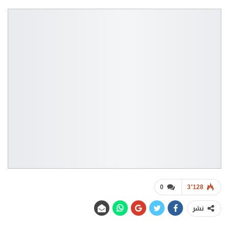
0
3٬128
نشر