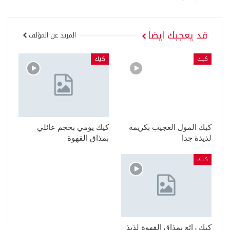
قد يعجبك ايضا
المزيد عن المؤلف
كيك
كيك
كيك المول العجيب بكريمة
كيك يومي بحجم عائلي
لذيذة جدا
بمذاق القهوة
كيك
كيك رائع بمذاق القهوة لذيذ