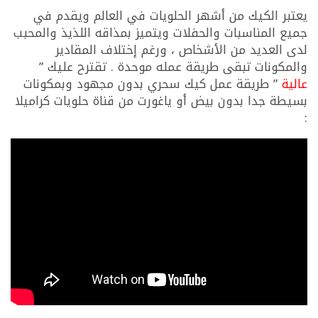
يعتبر الكيك من أشهر الحلويات في العالم ويقدم في
جميع المناسبات والحفلات ويتميز بمذاقه اللذيذ والمحبب
لدى العديد من الأشخاص ، ورغم إختلاف المقادير
والمكونات تبقى طريقة عمله موحدة . تقترح عليك ”
عالية
” طريقة عمل كيك سحري بدون مجهود وبمكونات
بسيطة جدا بدون بيض أو ياغورت من قناة حلويات كراميلا
: