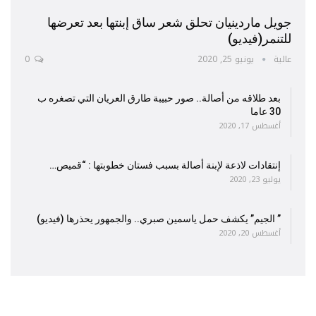
جويل ماردينيان تحلق شعر ساق إبنتها بعد تعرضها
للتنمر(فيديو)
عالية
يونيو 25, 2020
0
بعد طلاقه من أصالة.. صور حبيبة طارق العريان التي تصغره ب
30 عاما
أغسطس 17, 2020
إنتقادات لاذعة لإبنة أصالة بسبب فستان خطوبتها : “قميص…
يوليو 23, 2020
” الجيم” يكشف حمل ياسمين صبري.. والجمهور يحذرها (فيديو)
أغسطس 20, 2020