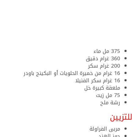
375 مل ماء
360 غرام دقيق
200 غرام سكر
16 غرام من خميرة الحلويات أو البكينج باودر
16 غرام سكر الفنيلا
ملعقة كبيرة خل
75 مل زيت
رشة ملح
للتزيين
مربى الفراولة
جوز الهند