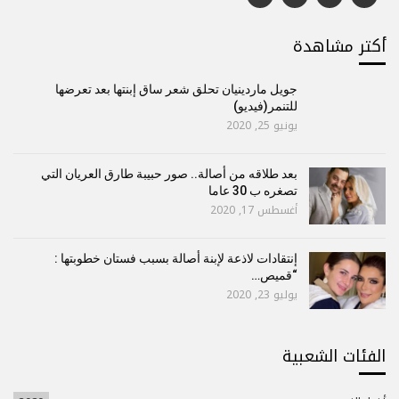
أكتر مشاهدة
جويل ماردينيان تحلق شعر ساق إبنتها بعد تعرضها
للتنمر(فيديو)
يونيو 25, 2020
بعد طلاقه من أصالة.. صور حبيبة طارق العريان التي
تصغره ب 30 عاما
أغسطس 17, 2020
إنتقادات لاذعة لإبنة أصالة بسبب فستان خطوبتها :
“قميص…
يوليو 23, 2020
الفئات الشعبية