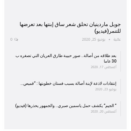
جويل ماردينيان تحلق شعر ساق إبنتها بعد تعرضها
للتنمر(فيديو)
عالية
يونيو 25, 2020
0
بعد طلاقه من أصالة.. صور حبيبة طارق العريان التي تصغره ب
30 عاما
أغسطس 17, 2020
إنتقادات لاذعة لإبنة أصالة بسبب فستان خطوبتها : “قميص…
يوليو 23, 2020
” الجيم” يكشف حمل ياسمين صبري.. والجمهور يحذرها (فيديو)
أغسطس 20, 2020