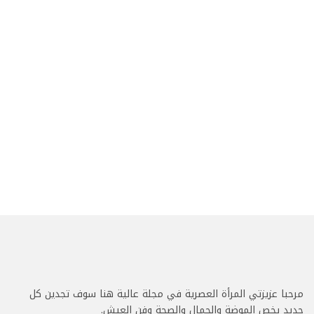
مرحبا عزيزتي المرأة العصرية في مجلة عالية هنا سوف تجدين كل
جديد يخص الموضة والجمال والصحة وفن العيش.