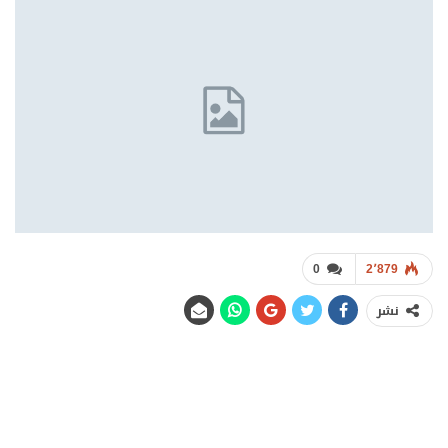
0
2٬879
نشر