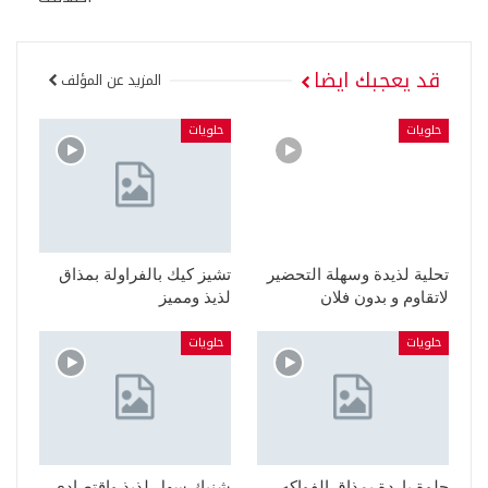
قد يعجبك ايضا
المزيد عن المؤلف
حلويات
حلويات
تحلية لذيدة وسهلة التحضير
تشيز كيك بالفراولة بمذاق
لاتقاوم و بدون فلان
لذيذ ومميز
حلويات
حلويات
حلوة باردة بمذاق الفواكه
شنيك سهل لذيذ واقتصادي