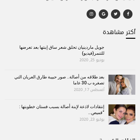
أكتر مشاهدة
جويل ماردينيان تحلق شعر ساق إبنتها بعد تعرضها
للتنمر(فيديو)
يونيو 25, 2020
بعد طلاقه من أصالة.. صور حبيبة طارق العريان التي
تصغره ب 30 عاما
أغسطس 17, 2020
إنتقادات لاذعة لإبنة أصالة بسبب فستان خطوبتها :
“قميص…
يوليو 23, 2020