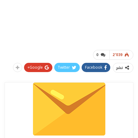
0
2٬039
Google+
Twitter
Facebook
نشر