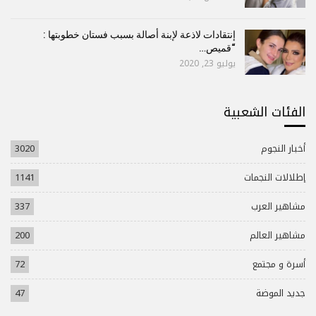
إنتقادات لاذعة لإبنة أصالة بسبب فستان خطوبتها :
“قميص…
يوليو 23, 2020
الفئات الشعبية
أخبار النجوم
3020
إطلالات النجمات
1141
مشاهير العرب
337
مشاهير العالم
200
أسرة و مجتمع
72
جديد الموضة
47