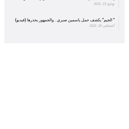
يوليو 23, 2020
” الجيم” يكشف حمل ياسمين صبري.. والجمهور يحذرها (فيديو)
أغسطس 20, 2020