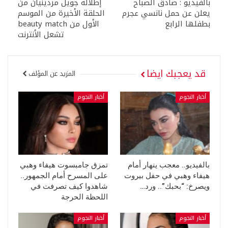
بالفيديو : صادق الصباح
إطلالة جويل مردينيان من
يعلن عن حمل نانسي عجرم
الحلقة الأخيرة من الموسم
بطفلها الرابع
الأول من beauty match
تشعل الأنترنت
قد يعجبك ايضا
المزيد عن المؤلف
أخبار النجوم
أخبار النجوم
بالفيديو.. معجب ينهار أمام
تمزق جامبسوت هيفاء وهبي
هيفاء وهبي في حفل بيروت
على المسرح أمام الجمهور..
ويصرخ: “بحبك”.. ورد…
شاهدوا كيف تصرفت في
اللحظة الحرجة
أخبار النجوم
أخبار النجوم