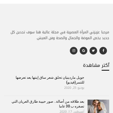
مرحبا عزيزتي المرأة العصرية في مجلة عالية هنا سوف تجدين كل
جديد يخص الموضة والجمال والصحة وفن العيش.
أكتر مشاهدة
جويل ماردينيان تحلق شعر ساق إبنتها بعد تعرضها
للتنمر(فيديو)
يونيو 25, 2020
بعد طلاقه من أصالة.. صور حبيبة طارق العريان التي
تصغره ب 30 عاما
أغسطس 17, 2020