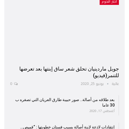
أخبار النجوم
جويل ماردينيان تحلق شعر ساق إبنتها بعد تعرضها
للتنمر(فيديو)
عالية
يونيو 25, 2020
0
بعد طلاقه من أصالة.. صور حبيبة طارق العريان التي تصغره ب
30 عاما
أغسطس 17, 2020
إنتقادات لاذعة لإبنة أصالة بسبب فستان خطوبتها : “قميص…