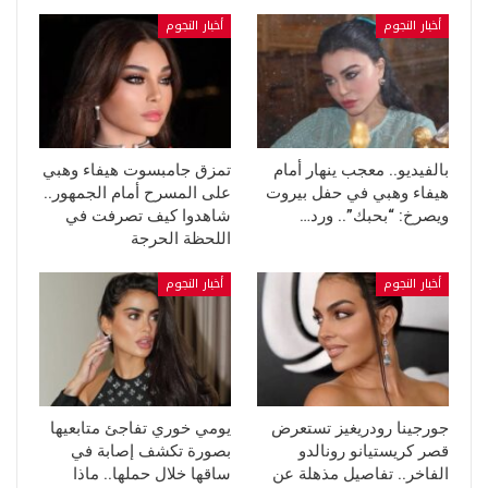
أخبار النجوم
أخبار النجوم
بالفيديو.. معجب ينهار أمام
تمزق جامبسوت هيفاء وهبي
هيفاء وهبي في حفل بيروت
على المسرح أمام الجمهور..
ويصرخ: “بحبك”.. ورد…
شاهدوا كيف تصرفت في
اللحظة الحرجة
أخبار النجوم
أخبار النجوم
جورجينا رودريغيز تستعرض
يومي خوري تفاجئ متابعيها
قصر كريستيانو رونالدو
بصورة تكشف إصابة في
الفاخر.. تفاصيل مذهلة عن
ساقها خلال حملها.. ماذا