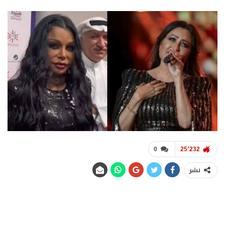
0
25٬232
نشر