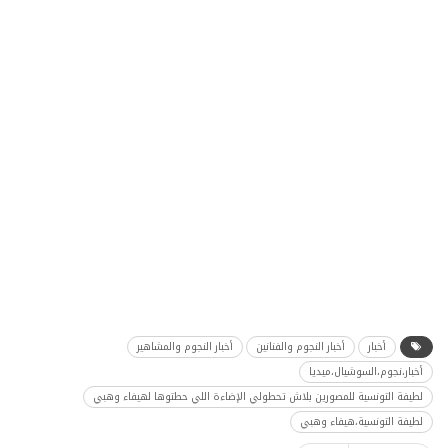
أخبار
أخبار النجوم والفنانين
أخبار النجوم والمشاهير
أخبار،نجوم،السوشيال،ميديا
لطيفة التونسية للمصورين بلاش تحطولي الإضاءة اللي حطتوها لهيفاء وهبي
لطيفة التونسية،هيفاء وهبي