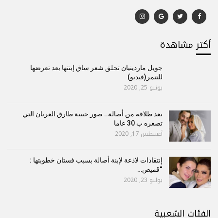
أكتر مشاهدة
جويل ماردينيان تحلق شعر ساق إبنتها بعد تعرضها
للتنمر(فيديو)
يونيو 25, 2020
بعد طلاقه من أصالة.. صور حبيبة طارق العريان التي
تصغره ب 30 عاما
أغسطس 17, 2020
إنتقادات لاذعة لإبنة أصالة بسبب فستان خطوبتها :
“قميص…
يوليو 23, 2020
الفئات الشعبية