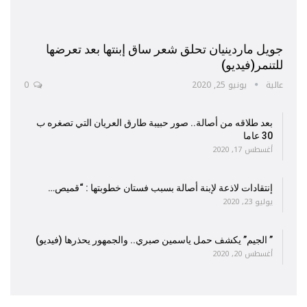
جويل ماردينيان تحلق شعر ساق إبنتها بعد تعرضها
للتنمر(فيديو)
عالية
يونيو 25, 2020
0
بعد طلاقه من أصالة.. صور حبيبة طارق العريان التي تصغره ب
30 عاما
أغسطس 17, 2020
إنتقادات لاذعة لإبنة أصالة بسبب فستان خطوبتها : “قميص…
يوليو 23, 2020
” الجيم” يكشف حمل ياسمين صبري.. والجمهور يحذرها (فيديو)
أغسطس 20, 2020