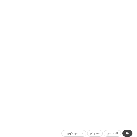
المحامي
سحر تبر
فيروس كورونا