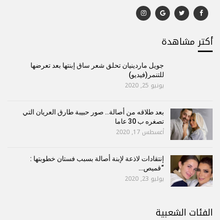
أكتر مشاهدة
جويل ماردينيان تحلق شعر ساق إبنتها بعد تعرضها
للتنمر(فيديو)
يونيو 25, 2020
بعد طلاقه من أصالة.. صور حبيبة طارق العريان التي
تصغره ب 30 عاما
أغسطس 17, 2020
إنتقادات لاذعة لإبنة أصالة بسبب فستان خطوبتها :
“قميص…
يوليو 23, 2020
الفئات الشعبية