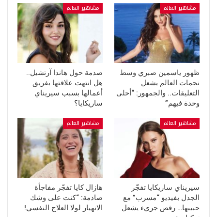
مشاهير العالم
مشاهير العالم
ظهور ياسمين صبري وسط
صدمة حول هاندا آرتشيل..
نجمات العالم يشعل
هل انتهت علاقتها بفريق
التعليقات.. والجمهور: “أحلى
أعمالها بسبب سيريناي
وحدة فيهم”
ساريكايا؟
مشاهير العالم
مشاهير العالم
سيريناي ساريكايا تفجّر
هازال كايا تفجّر مفاجأة
الجدل بفيديو “مسرب” مع
صادمة: “كنت على وشك
حبيبها… رقص جريء يشعل
الانهيار لولا العلاج النفسي!