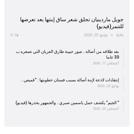
جويل ماردينيان تحلق شعر ساق إبنتها بعد تعرضها
للتنمر(فيديو)
عالية
يونيو 25, 2020
0
بعد طلاقه من أصالة.. صور حبيبة طارق العريان التي تصغره ب
30 عاما
أغسطس 17, 2020
إنتقادات لاذعة لإبنة أصالة بسبب فستان خطوبتها : “قميص…
يوليو 23, 2020
” الجيم” يكشف حمل ياسمين صبري.. والجمهور يحذرها (فيديو)
أغسطس 20, 2020