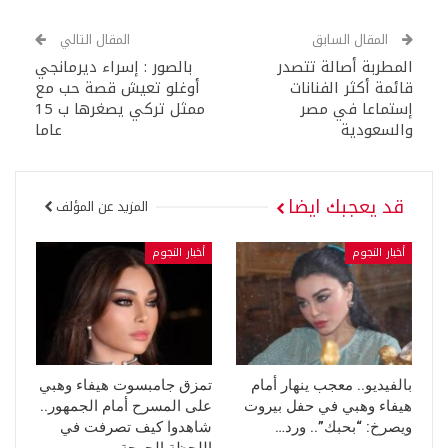
المقال السابق
المقال التالي
المطربة أصالة تتصدر
بالصور : إسراء ديرمانجي
قائمة أكثر الفنانات
أوغلو تعيش قصة حب مع
إستماعا في مصر
ممثل تركي يصغرها ب 15
والسعودية
عاما
قد يعجبك ايضا
المزيد عن المؤلف
أخبار النجوم
أخبار النجوم
بالفيديو.. معجب ينهار أمام
تمزق جامبسوت هيفاء وهبي
هيفاء وهبي في حفل بيروت
على المسرح أمام الجمهور..
ويصرخ: “بحبك”.. ورد…
شاهدوا كيف تصرفت في
اللحظة الحرجة