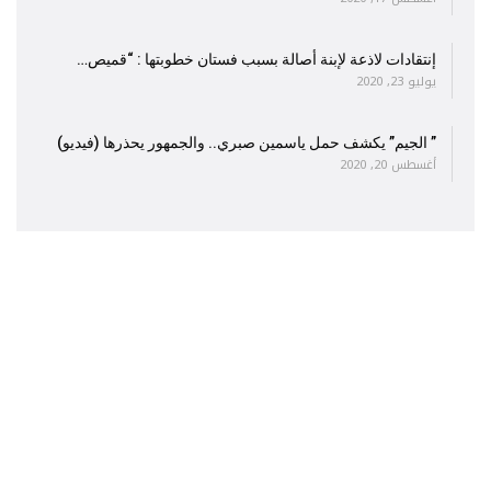
إنتقادات لاذعة لإبنة أصالة بسبب فستان خطوبتها : “قميص…
يوليو 23, 2020
” الجيم” يكشف حمل ياسمين صبري.. والجمهور يحذرها (فيديو)
أغسطس 20, 2020