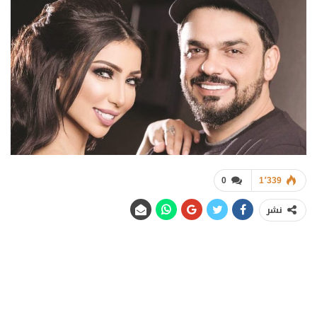
0
1٬339
نشر