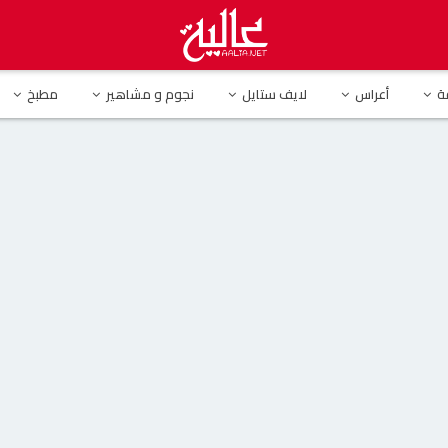
تفل بعيد ميلاده بطريقة باذخة.. كيك مزين بالدولارات والذهب
ة
أعراس
لايف ستايل
نجوم و مشاهير
مطبخ