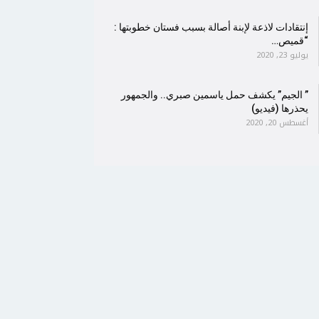
إنتقادات لاذعة لإبنة أصالة بسبب فستان خطوبتها :
“قميص…
يوليو 23, 2020
” الجيم” يكشف حمل ياسمين صبري.. والجمهور
يحذرها (فيديو)
أغسطس 20, 2020