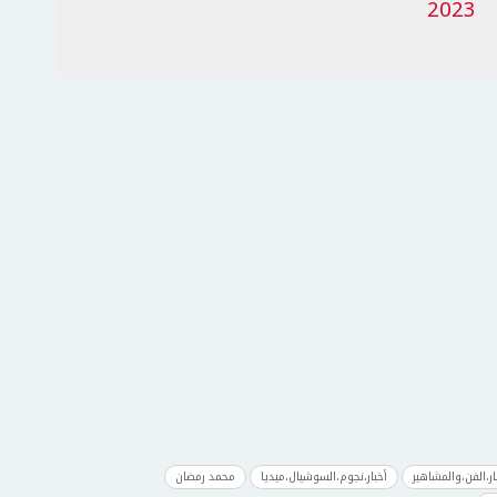
2023
ار،الفن،والمشاهير
أخبار،نجوم،السوشيال،ميديا
محمد رمضان