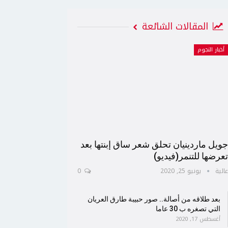
المقالات الشائعة
أخبار النجوم
ويل ماردينيان تحلق شعر ساق إبنتها بعد
عرضها للتنمر(فيديو)
الية
يونيو 25, 2020
0
بعد طلاقه من أصالة.. صور حبيبة طارق العريان
التي تصغره ب 30 عاما
أغسطس 17, 2020