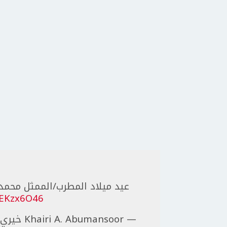
عيد ميلاد المطرب/الممثل محمد 
5EKzx6O46
— Khairi A. Abumansoor خيري أسعد أبومنصور (@khaabu8014)