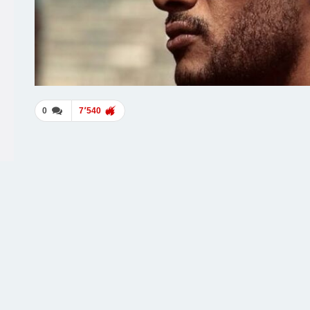
0
7٬540