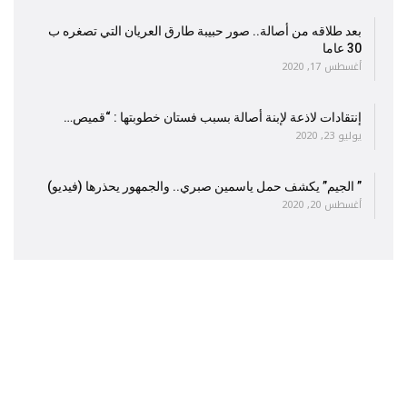
بعد طلاقه من أصالة.. صور حبيبة طارق العريان التي تصغره ب
30 عاما
أغسطس 17, 2020
إنتقادات لاذعة لإبنة أصالة بسبب فستان خطوبتها : “قميص…
يوليو 23, 2020
” الجيم” يكشف حمل ياسمين صبري.. والجمهور يحذرها (فيديو)
أغسطس 20, 2020