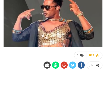
0
883
نشر