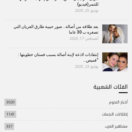
للتنمر(فيديو)
يونيو 25, 2020
بعد طلاقه من أصالة.. صور حبيبة طارق العريان التي
تصغره ب 30 عاما
أغسطس 17, 2020
إنتقادات لاذعة لإبنة أصالة بسبب فستان خطوبتها :
“قميص…
يوليو 23, 2020
الفئات الشعبية
أخبار النجوم
3020
إطلالات النجمات
1141
مشاهير العرب
337