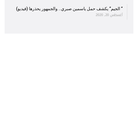
” الجيم” يكشف حمل ياسمين صبري.. والجمهور يحذرها (فيديو)
أغسطس 20, 2020