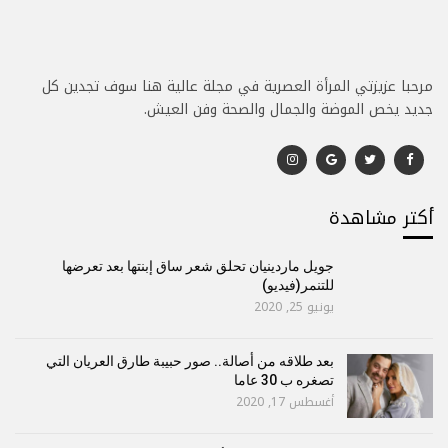
مرحبا عزيزتي المرأة العصرية في مجلة عالية هنا سوف تجدين كل
جديد يخص الموضة والجمال والصحة وفن العيش.
أكتر مشاهدة
جويل ماردينيان تحلق شعر ساق إبنتها بعد تعرضها
للتنمر(فيديو)
يونيو 25, 2020
بعد طلاقه من أصالة.. صور حبيبة طارق العريان التي
تصغره ب 30 عاما
أغسطس 17, 2020