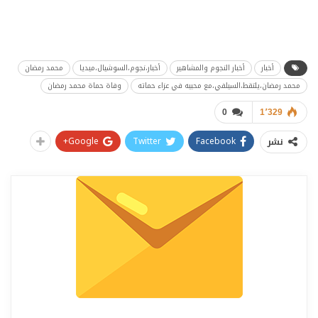
أخبار
أخبار النجوم والمشاهير
أخبار،نجوم،السوشيال،ميديا
محمد رمضان
محمد رمضان،يلتقط،السيلفي،مع محبيه في عزاء حماته
وفاة حماة محمد رمضان
0
1٬329
Google+
Twitter
Facebook
نشر