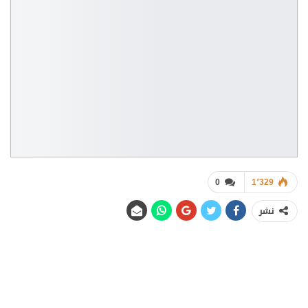
0
1٬329
نشر