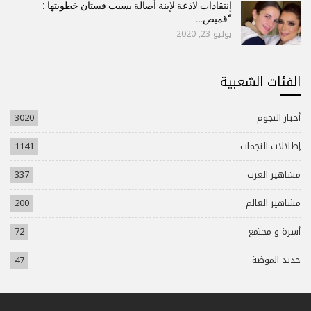
إنتقادات لاذعة لإبنة أصالة بسبب فستان خطوبتها :
“قميص…
يوليو 23, 2020
الفئات الشعبية
أخبار النجوم
3020
إطلالات النجمات
1141
مشاهير العرب
337
مشاهير العالم
200
أسرة و مجتمع
72
جديد الموضة
47