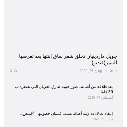
جويل ماردينيان تحلق شعر ساق إبنتها بعد تعرضها
للتنمر(فيديو)
عالية
يونيو 25, 2020
0
بعد طلاقه من أصالة.. صور حبيبة طارق العريان التي تصغره ب
30 عاما
أغسطس 17, 2020
إنتقادات لاذعة لإبنة أصالة بسبب فستان خطوبتها : “قميص…
يوليو 23, 2020