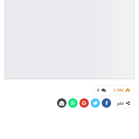
0
1٬284
نشر