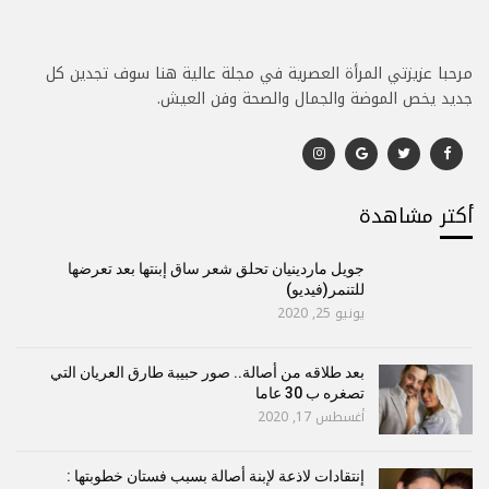
مرحبا عزيزتي المرأة العصرية في مجلة عالية هنا سوف تجدين كل
جديد يخص الموضة والجمال والصحة وفن العيش.
أكتر مشاهدة
جويل ماردينيان تحلق شعر ساق إبنتها بعد تعرضها
للتنمر(فيديو)
يونيو 25, 2020
بعد طلاقه من أصالة.. صور حبيبة طارق العريان التي
تصغره ب 30 عاما
أغسطس 17, 2020
إنتقادات لاذعة لإبنة أصالة بسبب فستان خطوبتها :