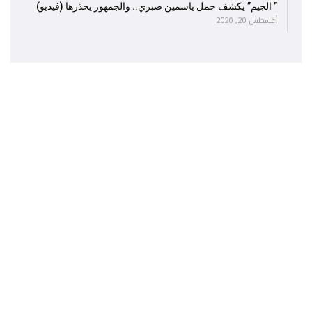
” الجيم” يكشف حمل ياسمين صبري.. والجمهور يحذرها (فيديو)
أغسطس 20, 2020