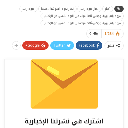
أخبار
أخبار مروة راتب
أخبار،نجوم،السوشيال،ميديا
مروة راتب
مروة راتب،رؤية وجهي ثلاث مرات في اليوم تشفي من الإكتئاب
مروة،راتب،رؤية،وجهي،ثلاث،مرات،في،اليوم،تشفي،من،الإكتئاب
0
1٬284
Google+
Twitter
Facebook
نشر
اشترك في نشرتنا الإخبارية