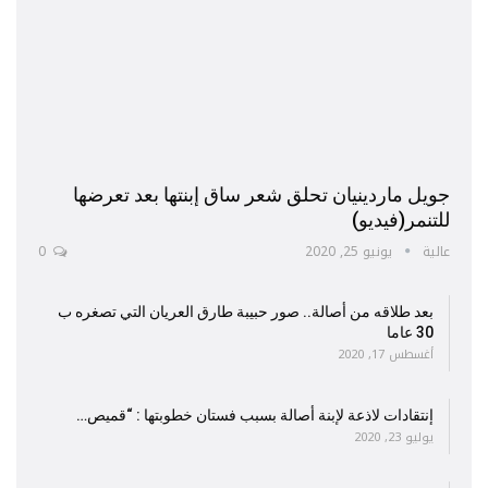
جويل ماردينيان تحلق شعر ساق إبنتها بعد تعرضها
للتنمر(فيديو)
عالية
يونيو 25, 2020
0
بعد طلاقه من أصالة.. صور حبيبة طارق العريان التي تصغره ب
30 عاما
أغسطس 17, 2020
إنتقادات لاذعة لإبنة أصالة بسبب فستان خطوبتها : “قميص…
يوليو 23, 2020