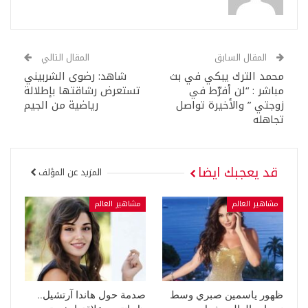
المقال السابق
المقال التالي
محمد الترك يبكي في بث
شاهد: رضوى الشربيني
مباشر : “لن أفرّط في
تستعرض رشاقتها بإطلالة
زوجتي ” والأخيرة تواصل
رياضية من الجيم
تجاهله
قد يعجبك ايضا
المزيد عن المؤلف
مشاهير العالم
مشاهير العالم
ظهور ياسمين صبري وسط
صدمة حول هاندا آرتشيل..