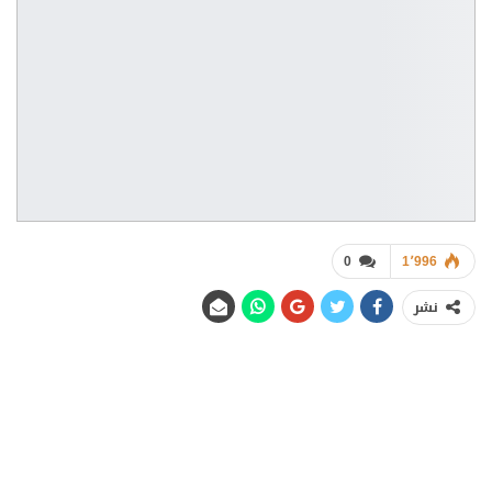
0
1٬996
نشر