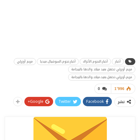
أخبار
أخبار،النجوم،الأتراك
أخبار،نجوم،السوشيال،ميديا
مريم أوزرلي
مريم أوزرلي تحتفل بعيد ميلاد والدها بالبيجامة
مريم،أوزرلي،تحتفل،بعيد،ميلاد،والدها،بالبيجامة
0
1٬996
Google+
Twitter
Facebook
نشر