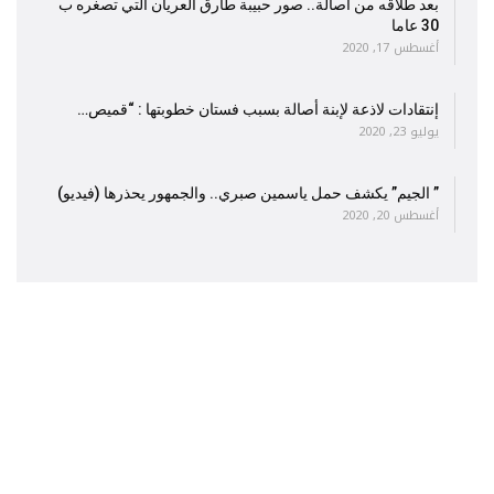
بعد طلاقه من أصالة.. صور حبيبة طارق العريان التي تصغره ب
30 عاما
أغسطس 17, 2020
إنتقادات لاذعة لإبنة أصالة بسبب فستان خطوبتها : “قميص…
يوليو 23, 2020
” الجيم” يكشف حمل ياسمين صبري.. والجمهور يحذرها (فيديو)
أغسطس 20, 2020