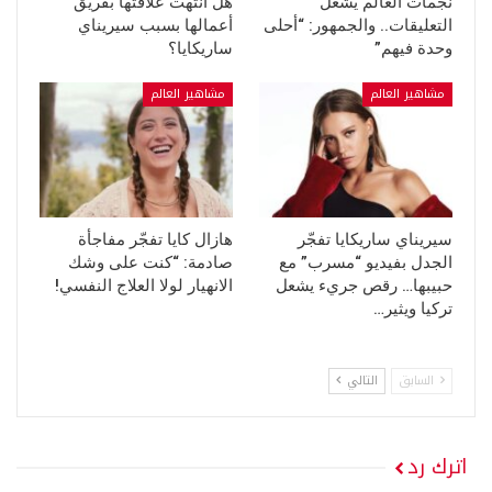
نجمات العالم يشعل
هل انتهت علاقتها بفريق
التعليقات.. والجمهور: “أحلى
أعمالها بسبب سيريناي
وحدة فيهم”
ساريكايا؟
مشاهير العالم
مشاهير العالم
سيريناي ساريكايا تفجّر
هازال كايا تفجّر مفاجأة
الجدل بفيديو “مسرب” مع
صادمة: “كنت على وشك
حبيبها… رقص جريء يشعل
الانهيار لولا العلاج النفسي!
تركيا ويثير…
السابق
التالي
اترك رد