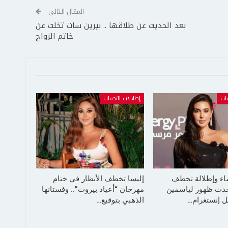
المقال التالي
بعد الحديث عن طلاقها .. بيرين سات تخلت عن
خاتم الزواج
مات
إطلالات النجمات
ضاء وإطلالة تخطف
إليسا تخطف الأنظار في ختام
حدث ظهور لياسمين
مهرجان “أعياد بيروت”.. وفستانها
 إنستغرام…
الذهبي بتوقيع…