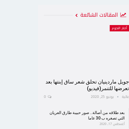
المقالات الشائعة
أخبار النجوم
ويل ماردينيان تحلق شعر ساق إبنتها بعد
عرضها للتنمر(فيديو)
الية
يونيو 25, 2020
0
بعد طلاقه من أصالة.. صور حبيبة طارق العريان
التي تصغره ب 30 عاما
أغسطس 17, 2020