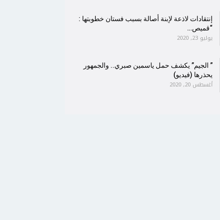
إنتقادات لاذعة لإبنة أصالة بسبب فستان خطوبتها :
“قميص…
يوليو 23, 2020
” الجيم” يكشف حمل ياسمين صبري.. والجمهور
يحذرها (فيديو)
أغسطس 20, 2020