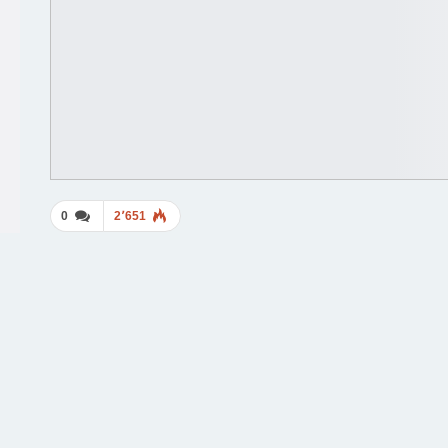
0
2٬651