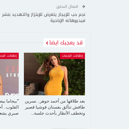
المقال السابق
نجم حب للإيجار يتعرض للإبتزاز والتهديد بنشر
فيديوهاته الإباحية
قد يعجبك ايضا
إطلالات النجمات
إطلالات النج
بعد طلاقها من أحمد جوهر.. نسرين
“بيجاما بي
طافش تتألق بفستان فوشيا قصير
القلوب.. أ
وتخطف الأنظار بأحدث جلسة…
صبري يشعل