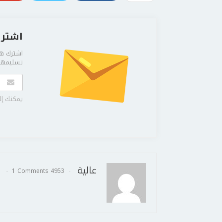
اشترك
اشترك هن
تسليمها 
يمكنك إل
عالية
1 Comments
4953 Posts