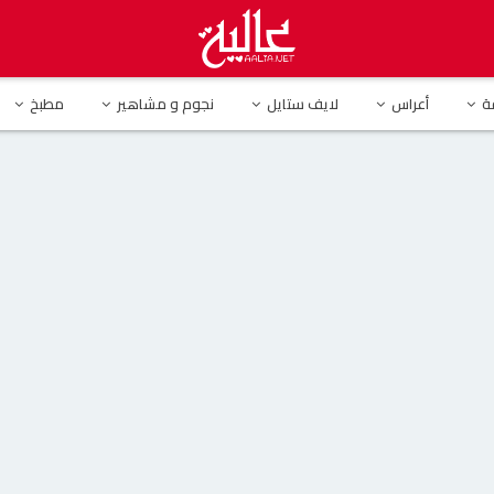
من أجمل إطلالاتها بعرض أزياء Dior في دبي
ة
أعراس
لايف ستايل
نجوم و مشاهير
مطبخ