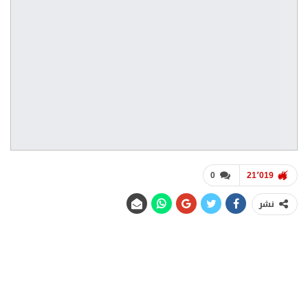
0
21٬019
نشر