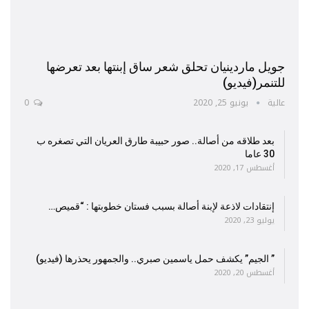
جويل ماردينيان تحلق شعر ساق إبنتها بعد تعرضها
للتنمر(فيديو)
عالية
يونيو 25, 2020
0
بعد طلاقه من أصالة.. صور حبيبة طارق العريان التي تصغره ب
30 عاما
أغسطس 17, 2020
إنتقادات لاذعة لإبنة أصالة بسبب فستان خطوبتها : “قميص…
يوليو 23, 2020
” الجيم” يكشف حمل ياسمين صبري.. والجمهور يحذرها (فيديو)
أغسطس 20, 2020