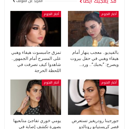
قد يعجبك ايضا
المزيد عن المؤلف
أخبار النجوم
أخبار النجوم
بالفيديو.. معجب ينهار أمام
تمزق جامبسوت هيفاء وهبي
هيفاء وهبي في حفل بيروت
على المسرح أمام الجمهور..
ويصرخ: “بحبك”.. ورد…
شاهدوا كيف تصرفت في
اللحظة الحرجة
أخبار النجوم
أخبار النجوم
جورجينا رودريغيز تستعرض
يومي خوري تفاجئ متابعيها
قصر كريستيانو رونالدو
بصورة تكشف إصابة في