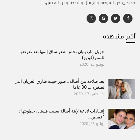
جديد يخص الموضة والجمال والصحة وفن العيش.
أكتر مشاهدة
جويل ماردينيان تحلق شعر ساق إبنتها بعد تعرضها
للتنمر(فيديو)
يونيو 25, 2020
بعد طلاقه من أصالة.. صور حبيبة طارق العريان التي
تصغره ب 30 عاما
أغسطس 17, 2020
إنتقادات لاذعة لإبنة أصالة بسبب فستان خطوبتها :
“قميص…
يوليو 23, 2020