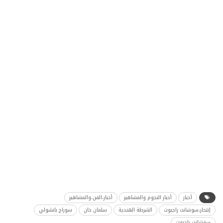
أحبار
أحبار النجوم والمشاهير
أحبار،الفن،والمشاهير
إنتحار،سوشانت راجبوت
الشرطة الهندية
سلمان خان
سوراج بانشولي
سوشانت راجبوت