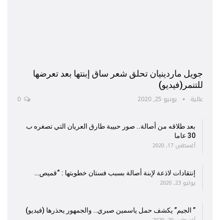
جويل ماردينيان تحلق شعر ساق إبنتها بعد تعرضها
للتنمر(فيديو)
عالية
يونيو 25, 2020
0
بعد طلاقه من أصالة.. صور حبيبة طارق العريان التي تصغره ب
30 عاما
أغسطس 17, 2020
إنتقادات لاذعة لإبنة أصالة بسبب فستان خطوبتها : “قميص…
يوليو 23, 2020
” الجيم” يكشف حمل ياسمين صبري.. والجمهور يحذرها (فيديو)