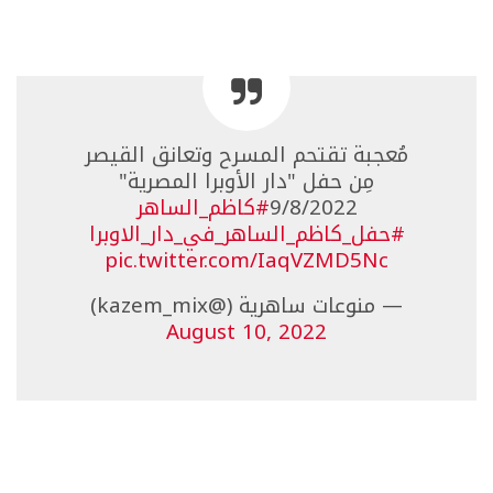
مُعجبة تقتحم المسرح وتعانق القيصر
مِن حفل "دار الأوبرا المصرية"
9/8/2022
#كاظم_الساهر
#حفل_كاظم_الساهر_في_دار_الاوبرا
pic.twitter.com/IaqVZMD5Nc
— منوعات ساهرية (@kazem_mix)
August 10, 2022