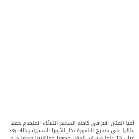
أحيا الفنان العراقي كاظم الساهر الثلاثاء المنصرم حفلا
غنائيا على مسرح النافورة بدار الأوبرا المصرية وذلك بعد
غياب 13 عاما وشهد الحفل حضورا جماهيريا ضخما حيث