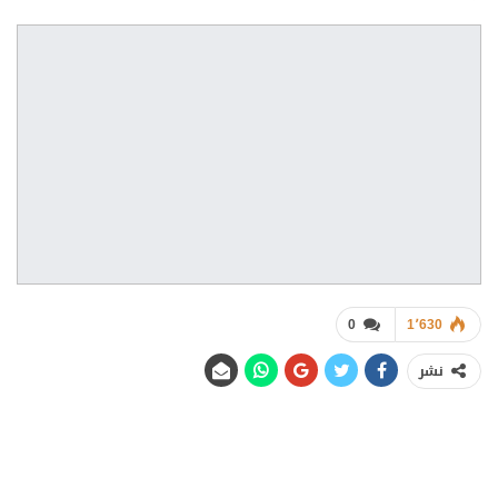
0
1٬630
نشر