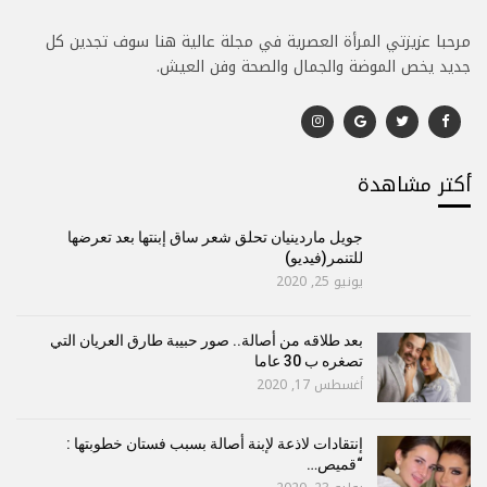
مرحبا عزيزتي المرأة العصرية في مجلة عالية هنا سوف تجدين كل
جديد يخص الموضة والجمال والصحة وفن العيش.
أكتر مشاهدة
جويل ماردينيان تحلق شعر ساق إبنتها بعد تعرضها
للتنمر(فيديو)
يونيو 25, 2020
بعد طلاقه من أصالة.. صور حبيبة طارق العريان التي
تصغره ب 30 عاما
أغسطس 17, 2020
إنتقادات لاذعة لإبنة أصالة بسبب فستان خطوبتها :
“قميص…