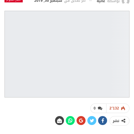
أخر تعديل في
سبتمبر 30, 2019
بواسطة
عالية
0
2٬132
نشر