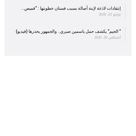
إنتقادات لاذعة لإبنة أصالة بسبب فستان خطوبتها : “قميص…
يوليو 23, 2020
” الجيم” يكشف حمل ياسمين صبري.. والجمهور يحذرها (فيديو)
أغسطس 20, 2020