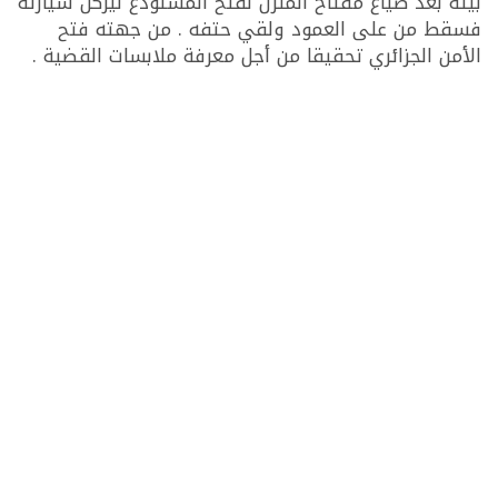
بيته بعد ضياع مفتاح المنزل لفتح المستودع ليركن سيارته
فسقط من على العمود ولقي حتفه . من جهته فتح
الأمن الجزائري تحقيقا من أجل معرفة ملابسات القضية .