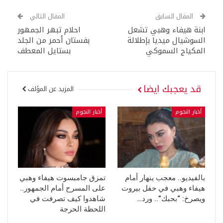
المقال السابق
المقال التالي
ابنة هيفاء وهبي تشعل
احلام تبهر الجمهور
السوشيال ميديا بإطلالة
بفستان أحمر من الجلد
المكياج السموكي
بستايل المعطف
قد يعجبك ايضا
المزيد عن المؤلف
أخبار النجوم
أخبار النجوم
بالفيديو.. معجب ينهار أمام
تمزق جامبسوت هيفاء وهبي
هيفاء وهبي في حفل بيروت
على المسرح أمام الجمهور..
ويصرخ: “بحبك”.. ورد…
شاهدوا كيف تصرفت في
اللحظة الحرجة