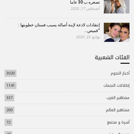
تصغره ب 30 عاما
أغسطس 17, 2020
إنتقادات لاذعة لإبنة أصالة بسبب فستان خطوبتها :
“قميص…
يوليو 23, 2020
الفئات الشعبية
أخبار النجوم
3020
إطلالات النجمات
1141
مشاهير العرب
337
مشاهير العالم
200
أسرة و مجتمع
72