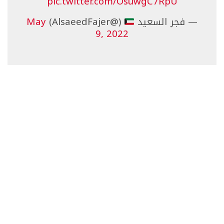
pic.twitter.com/OsuwgC7RpU
— فجر السعيد
(@AlsaeedFajer)
May
9, 2022