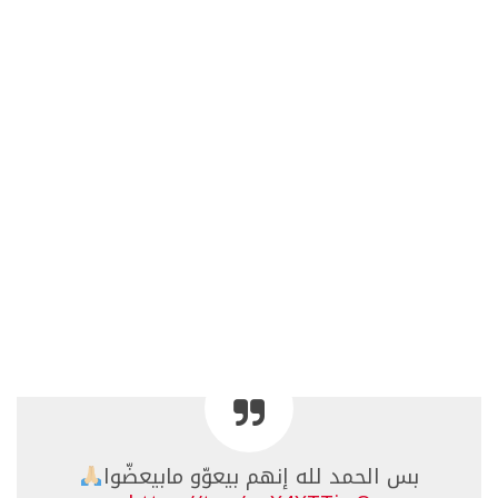
بس الحمد لله إنهم بيعوّو مابيعضّوا