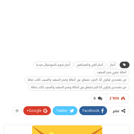
أخبار
أخبار،الفن،والمشاهير
أخبار،نجوم،السوشيال،ميديا
أصالة نصري،فجر السعيد
من تقصدين ليكون أنا، الحرب تشتعل بين أصالة وفجر السعيد والسبب كلاب ضالة
من،تقصدين،ليكون،أنا،الحر،تشتعل،بين،أصالة،وفجر،السعيد،والسبب،كلاب،ضالة
0
2٬909
Google+
Twitter
Facebook
نشر