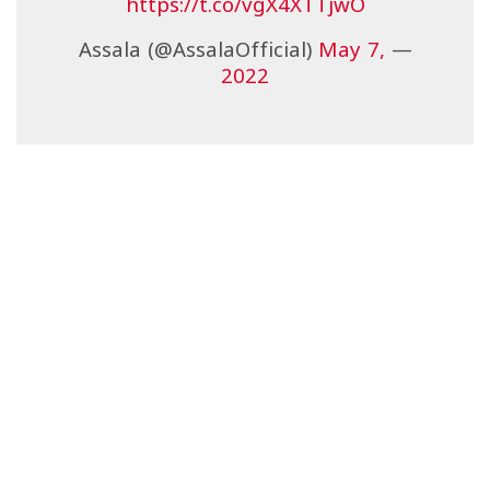
https://t.co/vgX4XTTjwO
May 7,
— Assala (@AssalaOfficial)
2022