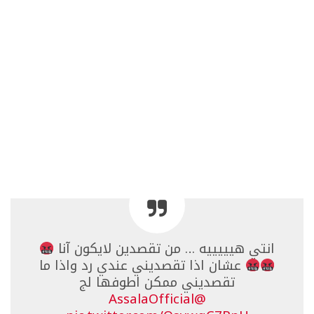
انتي هيييييه … من تقصدين لايكون آنا
عشان اذا تقصديني عندي رد واذا ما
تقصديني ممكن اطوفها لج
@AssalaOfficial