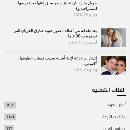
جويل ماردينيان تحلق شعر ساق إبنتها بعد تعرضها
للتنمر(فيديو)
يونيو 25, 2020
بعد طلاقه من أصالة.. صور حبيبة طارق العريان التي
تصغره ب 30 عاما
أغسطس 17, 2020
إنتقادات لاذعة لإبنة أصالة بسبب فستان خطوبتها :
“قميص…
يوليو 23, 2020
الفئات الشعبية
أخبار النجوم
3020
إطلالات النجمات
1141
مشاهير العرب
337