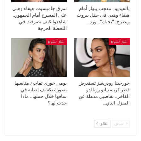
بالفيديو.. معجب ينهار أمام
تمزق جامبسوت هيفاء وهبي
هيفاء وهبي في حفل بيروت
على المسرح أمام الجمهور..
ويصرخ: “بحبك”.. ورد…
شاهدوا كيف تصرفت في
اللحظة الحرجة
أخبار النجوم
أخبار النجوم
جورجينا رودريغيز تستعرض
يومي خوري تفاجئ متابعيها
قصر كريستيانو رونالدو
بصورة تكشف إصابة في
الفاخر.. تفاصيل مذهلة عن
ساقها خلال حملها.. ماذا
المنزل الذي…
حدث لها؟
السابق
التالي