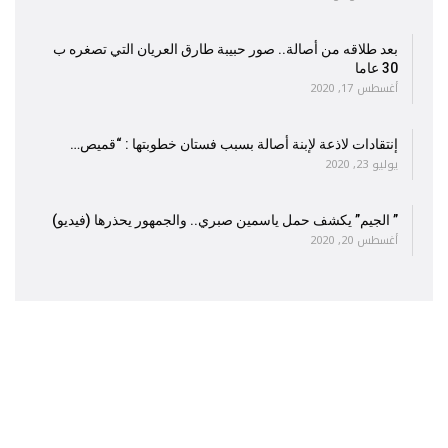
بعد طلاقه من أصالة.. صور حبيبة طارق العريان التي تصغره ب
30 عاما
أغسطس 17, 2020
إنتقادات لاذعة لإبنة أصالة بسبب فستان خطوبتها : “قميص…
يوليو 23, 2020
” الجيم” يكشف حمل ياسمين صبري.. والجمهور يحذرها (فيديو)
أغسطس 20, 2020