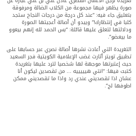
تغريدة لرجل الأعمال القطري عادل علي بن علي عبارة عن
صورة يظهر فيها مجموعة من الكلاب الضالة ومرفوقة
بتعليق جاء فيه: “عند كل درجة من درجات النجاح ستجد
كلبا في إنتظارك!” ويبدو أن أصالة أعجبتها الصورة
ودلالتها لتعلق عليها قائلة: “بس الحمد لله إنهم بيعوو
ما بيعضو”.
التغريدة التي أعادت نشرها أصالة نصري عبر حسابها على
تطبيق تويتر أثارت غضب الإعلامية الكويتية فجر السعيد
حيث إعتبرتها موجهة لها شخصيا لترد عليها بتغريدة
كتبت فيها: “انتي هيييييه … من تقصدين ليكون أنا
عشان اذا تقصديني عندي رد واذا ما تقصديني ممكن
اطوفها لج”.