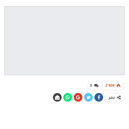
0
2٬909
نشر