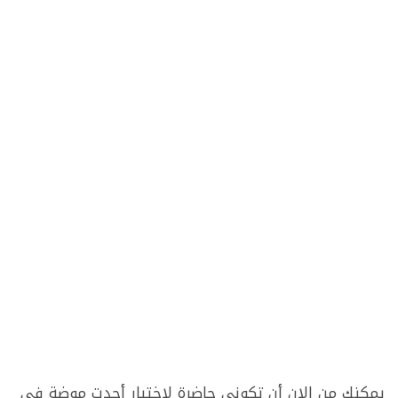
يمكنك من الان أن تكوني حاضرة لإختيار أحدت موضة في