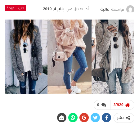
جديد الموضة
أخر تعديل في
يناير 4, 2019
بواسطة
عالية
0
3٬920
نشر