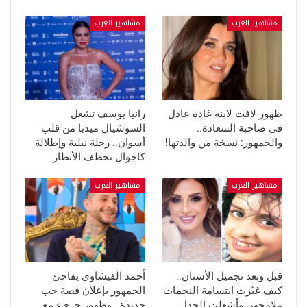
مشاهير العرب
مشاهير العرب
ظهور لافت لابنة غادة عادل
رانيا يوسف تشعل
في صاحبة السعادة..
السوشيال ميديا من قلب
والجمهور: نسخة من والدتها!
أسوان.. رحلة نيلية وإطلالة
كاجوال تخطف الأنظار
مشاهير العرب
مشاهير العرب
قبل وبعد تجميل الأسنان..
أحمد الفيشاوي يفاجئ
كيف غيّرت ابتسامة النجمات
الجمهور بإعلان قصة حب
ملامحهن وأشعلت الجدل
جديدة.. وظهور جريء مع