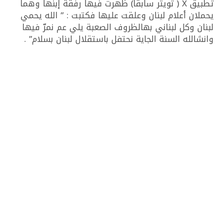
تطبيق X ( تويتر سابقا) ظهرت فيها رفقة إبنها وهما
يحملان أعلام لبنان وعلقت عليها فكتبت : ” الله يحمي
لبنان وكل لبناني بهالظروف الصعبة يلي عم نمرّ فيها
وانشالله السنة الجاية نحتفل باستقلال لبنان بسلام” .