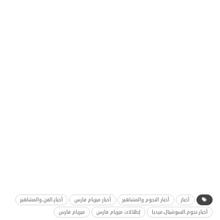
أخبار
أخبار النجوم والمشاهير
أخبار ميريام فارس
أخبار،الفن،والمشاهير
أخبار،نجوم،السوشيال،ميديا
إطلالات ميريام فارس
ميريام فارس