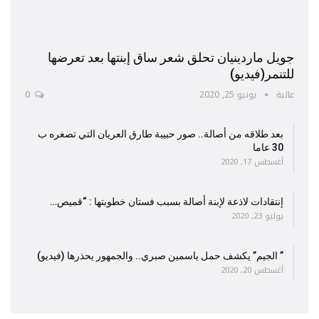
جويل ماردينيان تحلق شعر ساق إبنتها بعد تعرضها
للتنمر(فيديو)
عالية
يونيو 25, 2020
0
بعد طلاقه من أصالة.. صور حبيبة طارق العريان التي تصغره ب
30 عاما
أغسطس 17, 2020
إنتقادات لاذعة لإبنة أصالة بسبب فستان خطوبتها : “قميص…
يوليو 23, 2020
” الجيم” يكشف حمل ياسمين صبري.. والجمهور يحذرها (فيديو)
أغسطس 20, 2020