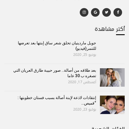
أكتر مشاهدة
جويل ماردينيان تحلق شعر ساق إبنتها بعد تعرضها
للتنمر(فيديو)
يونيو 25, 2020
بعد طلاقه من أصالة.. صور حبيبة طارق العريان التي
تصغره ب 30 عاما
أغسطس 17, 2020
إنتقادات لاذعة لإبنة أصالة بسبب فستان خطوبتها :
“قميص…
يوليو 23, 2020