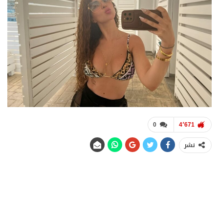
0
4٬671
نشر