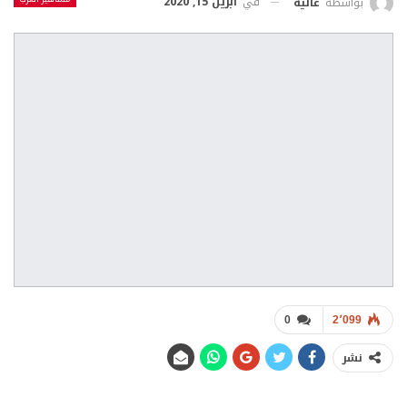
في
أبريل 15, 2020
بواسطة
عالية
0
2٬099
نشر