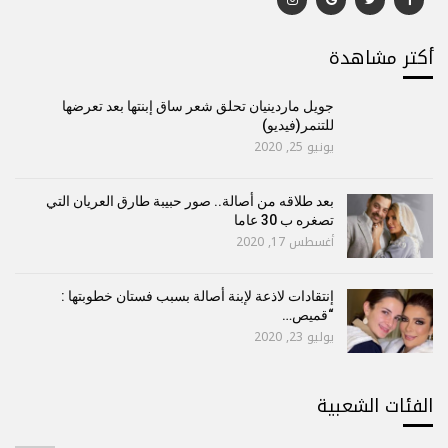
أكتر مشاهدة
جويل ماردينيان تحلق شعر ساق إبنتها بعد تعرضها
للتنمر(فيديو)
يونيو 25, 2020
بعد طلاقه من أصالة.. صور حبيبة طارق العريان التي
تصغره ب 30 عاما
أغسطس 17, 2020
إنتقادات لاذعة لإبنة أصالة بسبب فستان خطوبتها :
“قميص…
يوليو 23, 2020
الفئات الشعبية