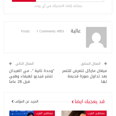
يمكنك إلغاء الاشتراك في أي وقت
عالية
1 Comments
4953 Posts
المقال السابق
المقال التالي
ميغان ماركل تتعرض للتنمر
“وحدة تانية “.. مي العيدان
بعد تداول صورة قديمة
تنشر فيديو لهيفاء وهبي
لها
قبل 28 عاما
قد يعجبك ايضا
المزيد عن المؤلف
مشاهير العرب
مشاهير العرب