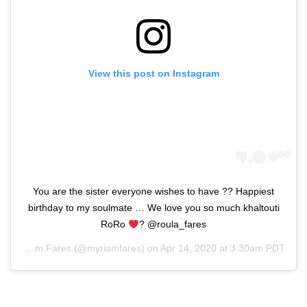
View this post on Instagram
You are the sister everyone wishes to have ?? Happiest
birthday to my soulmate … We love you so much khaltouti
RoRo
? @roula_fares
 by
Myriam Fares
(@myriamfares) on
Apr 14, 2020 at 3:30am PDT