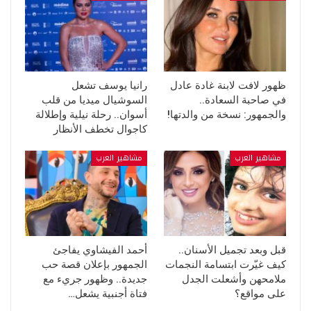
ظهور لافت لابنة غادة عادل
رانيا يوسف تشعل
في صاحبة السعادة..
السوشيال ميديا من قلب
والجمهور: نسخة من والدتها!
أسوان.. رحلة نيلية وإطلالة
كاجوال تخطف الأنظار
مشاهير العرب
مشاهير العرب
قبل وبعد تجميل الأسنان..
أحمد الفيشاوي يفاجئ
كيف غيّرت ابتسامة النجمات
الجمهور بإعلان قصة حب
ملامحهن وأشعلت الجدل
جديدة.. وظهور جريء مع
على مواقع؟
فتاة أجنبية يشعل…