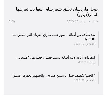
جويل ماردينيان تحلق شعر ساق إبنتها بعد تعرضها
للتنمر(فيديو)
عالية
يونيو 25, 2020
0
بعد طلاقه من أصالة.. صور حبيبة طارق العريان التي تصغره ب
30 عاما
أغسطس 17, 2020
إنتقادات لاذعة لإبنة أصالة بسبب فستان خطوبتها : “قميص…
يوليو 23, 2020
” الجيم” يكشف حمل ياسمين صبري.. والجمهور يحذرها (فيديو)
أغسطس 20, 2020