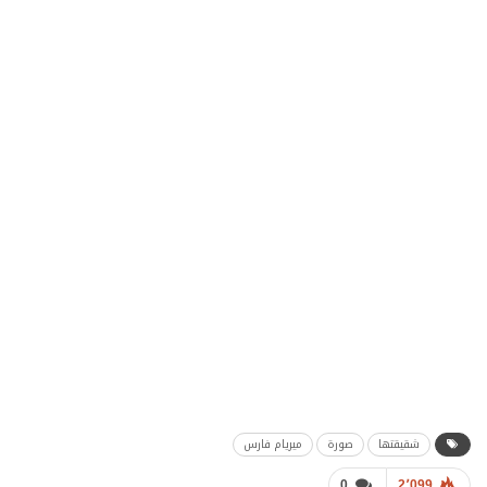
شقيقتها
صورة
ميريام فارس
0
2٬099