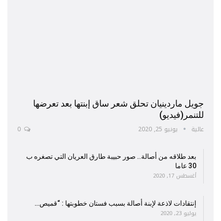
جويل ماردينيان تحلق شعر ساق إبنتها بعد تعرضها
للتنمر(فيديو)
عالية
يونيو 25, 2020
0
بعد طلاقه من أصالة.. صور حبيبة طارق العريان التي تصغره ب
30 عاما
أغسطس 17, 2020
إنتقادات لاذعة لإبنة أصالة بسبب فستان خطوبتها : “قميص…
يوليو 23, 2020