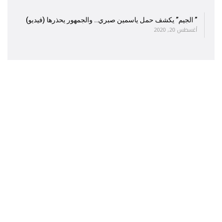
” الجيم” يكشف حمل ياسمين صبري.. والجمهور يحذرها (فيديو)
أغسطس 20, 2020