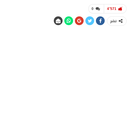
0
4٬571
نشر