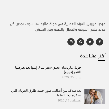
مرحبا عزيزتي المرأة العصرية في مجلة عالية هنا سوف تجدين كل
جديد يخص الموضة والجمال والصحة وفن العيش.
أكتر مشاهدة
جويل ماردينيان تحلق شعر ساق إبنتها بعد تعرضها
للتنمر(فيديو)
يونيو 25, 2020
بعد طلاقه من أصالة.. صور حبيبة طارق العريان التي
تصغره ب 30 عاما
أغسطس 17, 2020