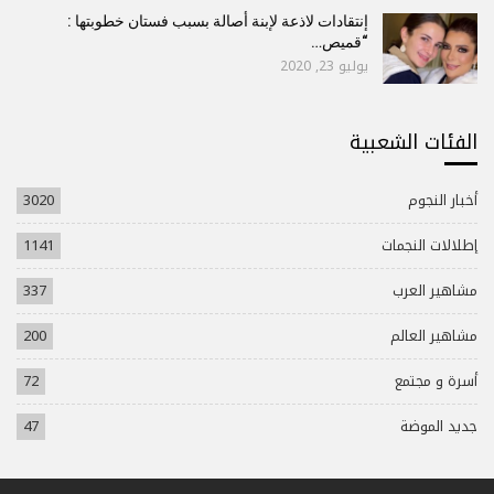
إنتقادات لاذعة لإبنة أصالة بسبب فستان خطوبتها :
“قميص…
يوليو 23, 2020
الفئات الشعبية
أخبار النجوم
3020
إطلالات النجمات
1141
مشاهير العرب
337
مشاهير العالم
200
أسرة و مجتمع
72
جديد الموضة
47