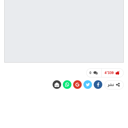
0
4٬339
نشر