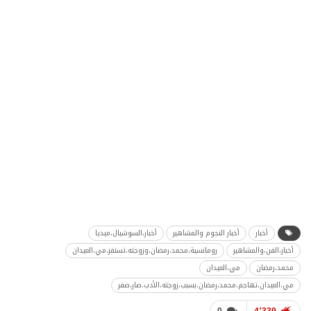
أخبار
أخبار النجوم والمشاهير
أخبار،السوشيال،ميديا
أخبار،الفن،والمشاهير
رومانسية،محمد،رمضان،وزوجته،تستفز،مي،العيدان
محمد،رمضان
مي،العيدان
مي،العيدان،تهاجم،محمد،رمضان،بسبب،زوجته،الأدب،صار،صفر
0
4٬339