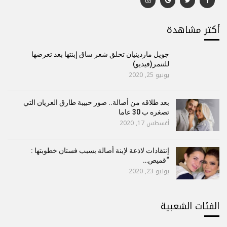
أكتر مشاهدة
جويل ماردينيان تحلق شعر ساق إبنتها بعد تعرضها
للتنمر(فيديو)
يونيو 25, 2020
بعد طلاقه من أصالة.. صور حبيبة طارق العريان التي
تصغره ب 30 عاما
أغسطس 17, 2020
إنتقادات لاذعة لإبنة أصالة بسبب فستان خطوبتها :
“قميص…
يوليو 23, 2020
الفئات الشعبية