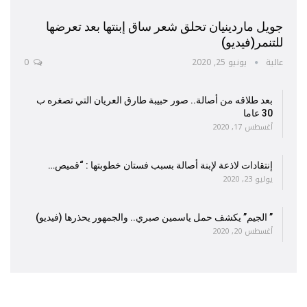
جويل ماردينيان تحلق شعر ساق إبنتها بعد تعرضها
للتنمر(فيديو)
عالية
يونيو 25, 2020
0
بعد طلاقه من أصالة.. صور حبيبة طارق العريان التي تصغره ب
30 عاما
أغسطس 17, 2020
إنتقادات لاذعة لإبنة أصالة بسبب فستان خطوبتها : “قميص…
يوليو 23, 2020
” الجيم” يكشف حمل ياسمين صبري.. والجمهور يحذرها (فيديو)
أغسطس 20, 2020