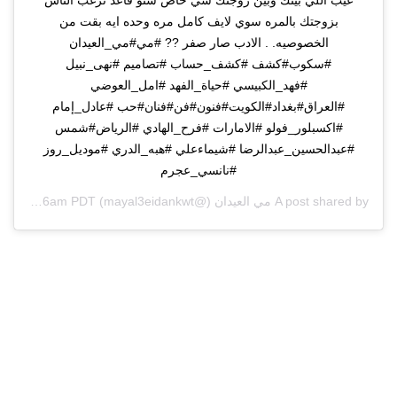
بزوجتك بالمره سوي لايف كامل مره وحده ايه بقت من
الخصوصيه. . الادب صار صفر ?? #مي#مي_العيدان
#سكوب#كشف #كشف_حساب #تصاميم #نهى_نبيل
#فهد_الكبيسي #حياة_الفهد #امل_العوضي
#العراق#بغداد#الكويت#فنون#فن#فنان#حب #عادل_إمام
#اكسبلور_فولو #الامارات #فرح_الهادي #الرياض#شمس
#عبدالحسين_عبدالرضا #شيماءعلي #هبه_الدري #موديل_روز
#نانسي_عجرم
A post shared by
مي العيدان
(@mayal3eidankwt) on
Jul 13, 2020 at 11:46am PDT