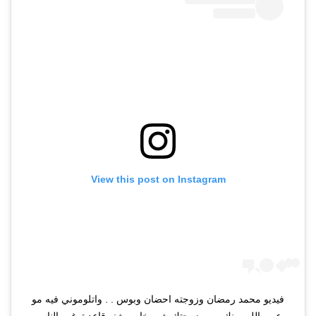
View this post on Instagram
فيديو محمد رمضان وزوجته احضان وبوس . . واتلوموني فيه مو
عيب اللي بينك وبين زوجتك شي خاص شنو قاعد ترغب الناس