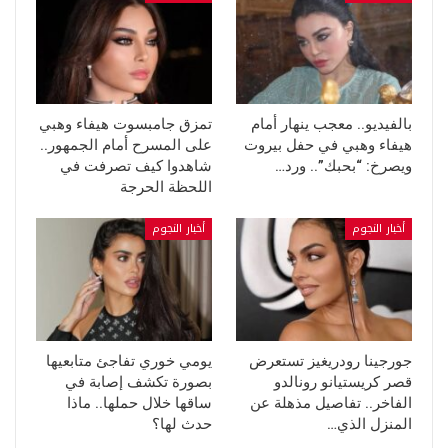
بالفيديو.. معجب ينهار أمام
تمزق جامبسوت هيفاء وهبي
هيفاء وهبي في حفل بيروت
على المسرح أمام الجمهور..
ويصرخ: “بحبك”.. ورد…
شاهدوا كيف تصرفت في
اللحظة الحرجة
أخبار النجوم
أخبار النجوم
جورجينا رودريغيز تستعرض
يومي خوري تفاجئ متابعيها
قصر كريستيانو رونالدو
بصورة تكشف إصابة في
الفاخر.. تفاصيل مذهلة عن
ساقها خلال حملها.. ماذا
المنزل الذي…
حدث لها؟