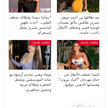
بعد طلاقها من أحمد جوهر..
“بيجاما بيضاء وإطلالة تخطف
نسرين طافش تتألق بفستان
القلوب.. أحدث ظهور
فوشيا قصير وتخطف الأنظار
لياسمين صبري يشعل
بأحدث جلسة…
إنستغرام…
إطلالات النجمات
إطلالات النجمات
إليسا تخطف الأنظار في
هيفاء وهبي تتحدى أزمتها مع
ختام مهرجان “أعياد بيروت”..
نقابة الموسيقيين وتشعل
وفستانها الذهبي بتوقيع…
القاهرة بإطلالة جريئة
وحضور جماهيري…
السابق
التالي