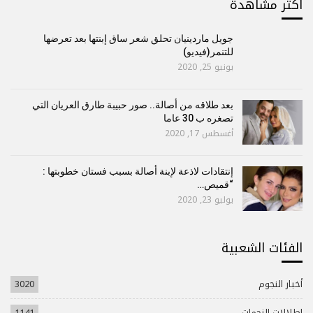
أكتر مشاهدة
جويل ماردينيان تحلق شعر ساق إبنتها بعد تعرضها
للتنمر(فيديو)
يونيو 25, 2020
بعد طلاقه من أصالة.. صور حبيبة طارق العريان التي
تصغره ب 30 عاما
أغسطس 17, 2020
إنتقادات لاذعة لإبنة أصالة بسبب فستان خطوبتها :
“قميص…
يوليو 23, 2020
الفئات الشعبية
أخبار النجوم
3020
إطلالات النجمات
1141