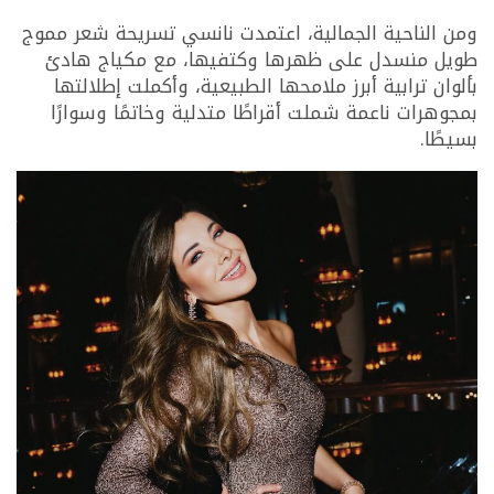
ومن الناحية الجمالية، اعتمدت نانسي تسريحة شعر مموج
طويل منسدل على ظهرها وكتفيها، مع مكياج هادئ
بألوان ترابية أبرز ملامحها الطبيعية، وأكملت إطلالتها
بمجوهرات ناعمة شملت أقراطًا متدلية وخاتمًا وسوارًا
بسيطًا.