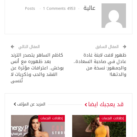
عالية
1 Comments
4953 Posts
المقال السابق
المقال التالي
ظهور لافت لابنة غادة
كاظم الساهر يتصدر الترند
عادل في صاحبة السعادة..
بعد ظهوره مع أنس
والجمهور: نسخة من
بوخش.. اعترافات مؤثرة عن
والدتها!
الفقد والحب وذكريات لا
تُنسى
قد يعجبك ايضا
المزيد عن المؤلف
إطلالات النجمات
إطلالات النجمات