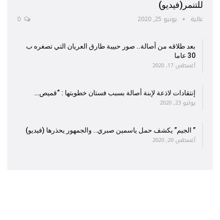
للتنمر(فيديو)
عالية
يونيو 25, 2020
0
بعد طلاقه من أصالة.. صور حبيبة طارق العريان التي تصغره ب
30 عاما
أغسطس 17, 2020
إنتقادات لاذعة لإبنة أصالة بسبب فستان خطوبتها : “قميص…
يوليو 23, 2020
” الجيم” يكشف حمل ياسمين صبري.. والجمهور يحذرها (فيديو)
أغسطس 20, 2020