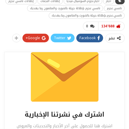
أخبار
أخبار،نجوم،السوشيال،ميديا
إطلالات النجمات
إطلالات نانسي عجرم
نانسي عجرم
نانسي عجرم بإطلالة جريئة بالشورت والمتابعون ربنا يهديك
نانسي،عجرم،بإطلالة،جريئة،بالشورت،والمتابعون،ربنا،يهديك
0
134٬688
Google+
Twitter
Facebook
نشر
اشترك في نشرتنا الإخبارية
اشترك هنا للحصول على آخر الأخبار والتحديثات والعروض