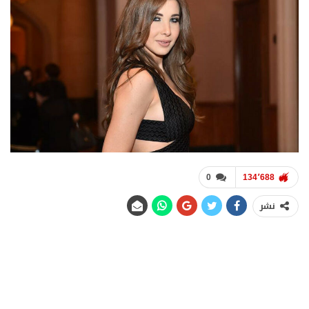
0
134٬688
نشر