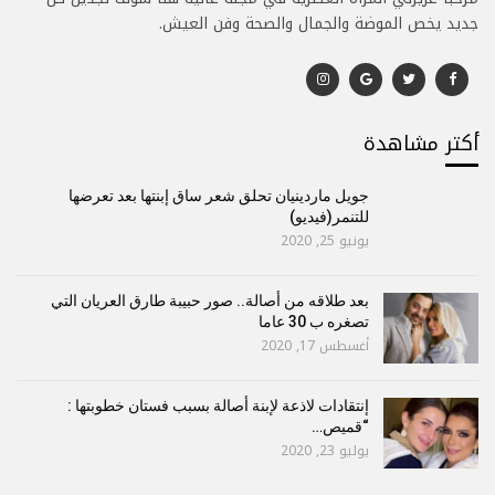
جديد يخص الموضة والجمال والصحة وفن العيش.
أكتر مشاهدة
جويل ماردينيان تحلق شعر ساق إبنتها بعد تعرضها
للتنمر(فيديو)
يونيو 25, 2020
بعد طلاقه من أصالة.. صور حبيبة طارق العريان التي
تصغره ب 30 عاما
أغسطس 17, 2020
إنتقادات لاذعة لإبنة أصالة بسبب فستان خطوبتها :
“قميص…
يوليو 23, 2020