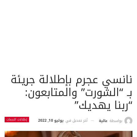
نانسي عجرم بإطلالة جريئة
بـ “الشورت” والمتابعون:
“ربنا يهديك”
إطلالات النجمات
أخر تعديل في
يوليو 10, 2022
بواسطة
عالية