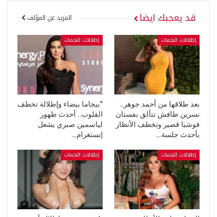
قد يعجبك ايضا
المزيد عن المؤلف
إطلالات النجمات
إطلالات النجمات
بعد طلاقها من أحمد جوهر..
“بيجاما بيضاء وإطلالة تخطف
نسرين طافش تتألق بفستان
القلوب.. أحدث ظهور
فوشيا قصير وتخطف الأنظار
لياسمين صبري يشعل
بأحدث جلسة…
إنستغرام…
إطلالات النجمات
إطلالات النجمات