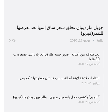
جويل ماردينيان تحلق شعر ساق إبنتها بعد تعرضها
للتنمر(فيديو)
عالية
يونيو 25, 2020
0
بعد طلاقه من أصالة.. صور حبيبة طارق العريان التي تصغره ب
30 عاما
أغسطس 17, 2020
إنتقادات لاذعة لإبنة أصالة بسبب فستان خطوبتها : “قميص…
يوليو 23, 2020
” الجيم” يكشف حمل ياسمين صبري.. والجمهور يحذرها (فيديو)
أغسطس 20, 2020