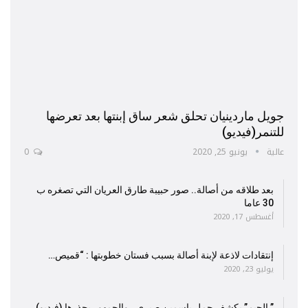
جويل ماردينيان تحلق شعر ساق إبنتها بعد تعرضها
للتنمر(فيديو)
عالية
يونيو 25, 2020
0
بعد طلاقه من أصالة.. صور حبيبة طارق العريان التي تصغره ب
30 عاما
أغسطس 17, 2020
إنتقادات لاذعة لإبنة أصالة بسبب فستان خطوبتها : “قميص…
يوليو 23, 2020
” الجيم” يكشف حمل ياسمين صبري.. والجمهور يحذرها (فيديو)