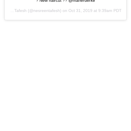
New haircut ?? @maherderke ?
Nesreen Tafesh
(@nesreentafesh) on
Oct 31, 2019 at 9:39am PDT