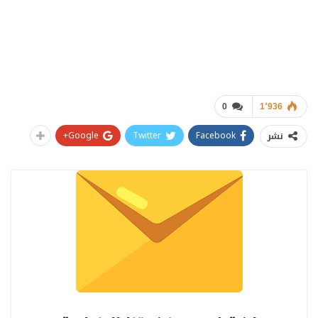
0
1٬936
Google+
Twitter
Facebook
نشر