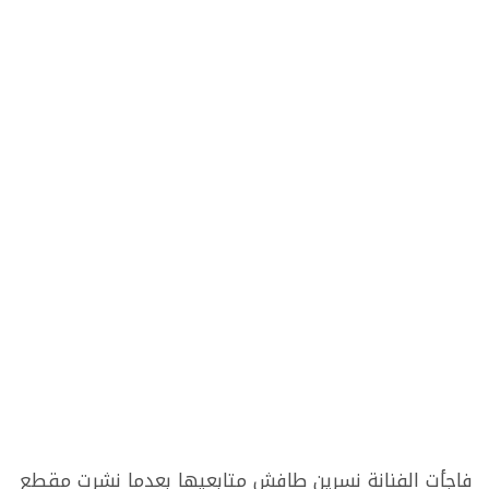
فاجأت الفنانة نسرين طافش متابعيها بعدما نشرت مقطع