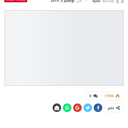
في
نوفمبر 3, 2019
بواسطة
عالية
0
1٬936
نشر