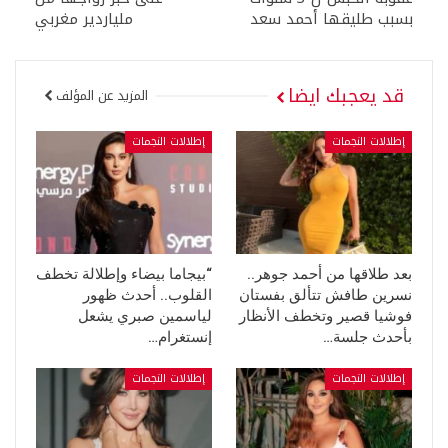
بسبب طليقها أحمد سعد
ملياردير مغربي
قد يعجبك ايضا
المزيد عن المؤلف
إطلالات النجمات
إطلالات النجمات
بعد طلاقها من أحمد جوهر..
“بيجاما بيضاء وإطلالة تخطف
نسرين طافش تتألق بفستان
القلوب.. أحدث ظهور
فوشيا قصير وتخطف الأنظار
لياسمين صبري يشعل
بأحدث جلسة…
إنستغرام…
إطلالات النجمات
إطلالات النجمات