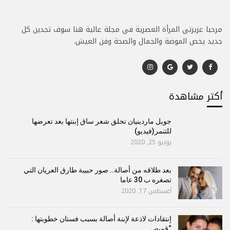
مرحبا عزيزتي المرأة العصرية في مجلة عالية هنا سوف تجدين كل
جديد يخص الموضة والجمال والصحة وفن العيش.
أكتر مشاهدة
جويل ماردينيان تحلق شعر ساق إبنتها بعد تعرضها
للتنمر(فيديو)
يونيو 25, 2020
بعد طلاقه من أصالة.. صور حبيبة طارق العريان التي
تصغره ب 30 عاما
أغسطس 17, 2020
إنتقادات لاذعة لإبنة أصالة بسبب فستان خطوبتها :
“قميص…