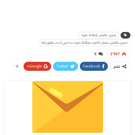
نسرين طافش بإطلالة مثيرة
نسرين،طافش،تشعل،الأنترنت،بإطلالة،مثيرة،جدا،في،أحدث،ظهور،لها
0
2٬887
Google+
Twitter
Facebook
نشر