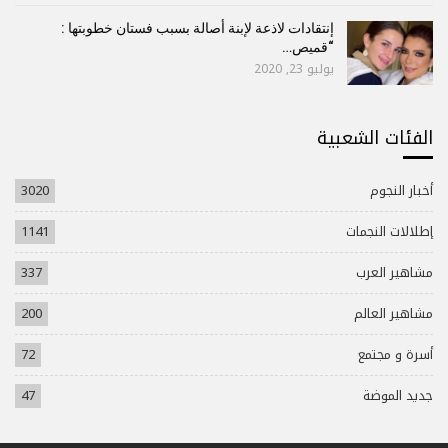
إنتقادات لاذعة لإبنة أصالة بسبب فستان خطوبتها :
“قميص…
يوليو 23, 2020
الفئات الشعبية
أخبار النجوم
3020
إطلالات النجمات
1141
مشاهير العرب
337
مشاهير العالم
200
أسرة و مجتمع
72
جديد الموضة
47