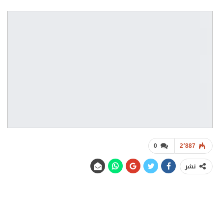
0
2٬887
نشر