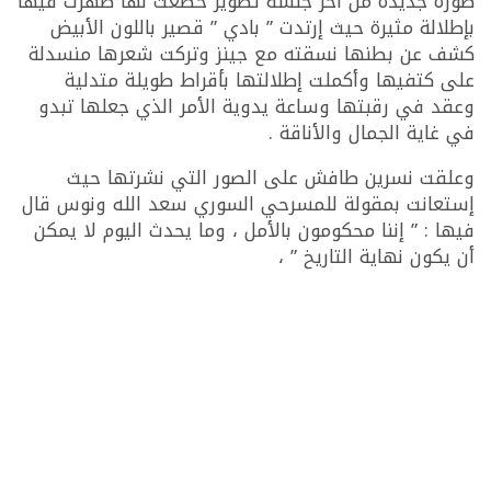
صورة جديدة من آخر جلسة تصوير خضعت لها ظهرت فيها
بإطلالة مثيرة حيث إرتدت ” بادي ” قصير باللون الأبيض
كشف عن بطنها نسقته مع جينز وتركت شعرها منسدلة
على كتفيها وأكملت إطلالتها بأقراط طويلة متدلية
وعقد في رقبتها وساعة يدوية الأمر الذي جعلها تبدو
في غاية الجمال والأناقة .
وعلقت نسرين طافش على الصور التي نشرتها حيث
إستعانت بمقولة للمسرحي السوري سعد الله ونوس قال
فيها : ” إننا محكومون بالأمل ، وما يحدث اليوم لا يمكن
أن يكون نهاية التاريخ ” ،