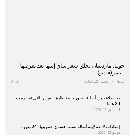
جويل ماردينيان تحلق شعر ساق إبنتها بعد تعرضها
للتنمر(فيديو)
عالية
يونيو 25, 2020
0
بعد طلاقه من أصالة.. صور حبيبة طارق العريان التي تصغره ب
30 عاما
أغسطس 17, 2020
إنتقادات لاذعة لإبنة أصالة بسبب فستان خطوبتها : “قميص…
يوليو 23, 2020