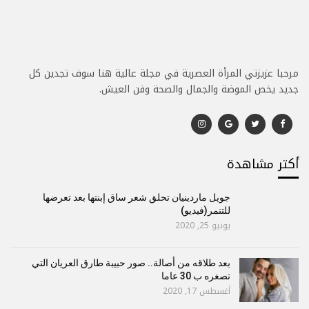
مرحبا عزيزتي المرأة العصرية في مجلة عالية هنا سوف تجدين كل
جديد يخص الموضة والجمال والصحة وفن العيش.
أكتر مشاهدة
جويل ماردينيان تحلق شعر ساق إبنتها بعد تعرضها
للتنمر(فيديو)
يونيو 25, 2020
بعد طلاقه من أصالة.. صور حبيبة طارق العريان التي
تصغره ب 30 عاما
أغسطس 17, 2020