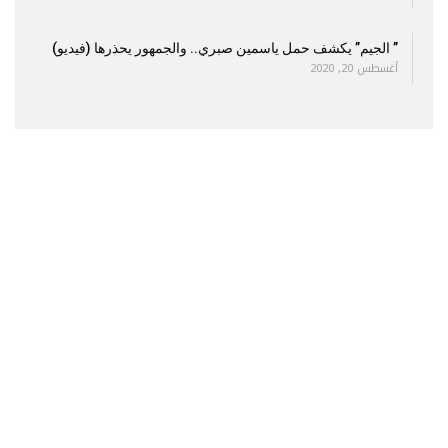
” الجيم” يكشف حمل ياسمين صبري.. والجمهور يحذرها (فيديو)
أغسطس 20, 2020