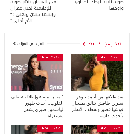
صورة نادرة لرجاء الجداوي
مي العيدان تنشر صورة
وزوجها
للإعلامية لجين عمران
وإبنتها جيلان وتعلق : ”
الأم أحلى “
قد يعجبك ايضا
المزيد عن المؤلف
إطلالات النجمات
إطلالات النجمات
بعد طلاقها من أحمد جوهر..
“بيجاما بيضاء وإطلالة تخطف
نسرين طافش تتألق بفستان
القلوب.. أحدث ظهور
فوشيا قصير وتخطف الأنظار
لياسمين صبري يشعل
بأحدث جلسة…
إنستغرام…
إطلالات النجمات
إطلالات النجمات