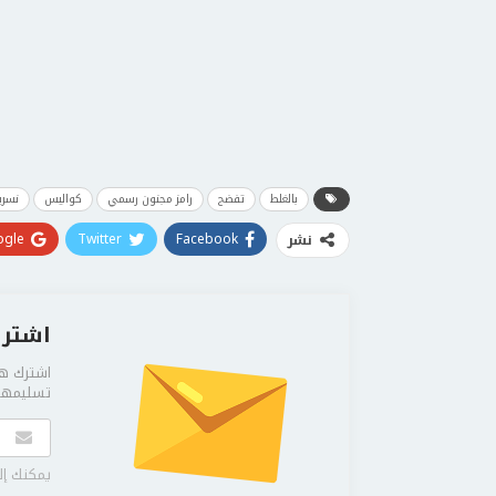
بالغلط
تفضح
رامز مجنون رسمي
كواليس
نسر
gle+
Twitter
Facebook
نشر
اشترك
اشترك هن
تسليمها 
يمكنك إل