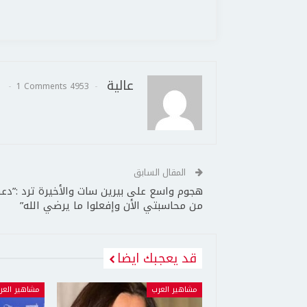
عالية
1 Comments
4953 Posts
المقال السابق
هجوم واسع على بيرين سات والأخيرة ترد :”دع
من محاسبتي الأن وإفعلوا ما يرضي الله”
قد يعجبك ايضا
مشاهير العرب
مشاهير العر