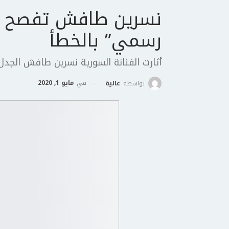
نسرين طافش تفصح عن
رسمي” بالخطأ
أثارت الفنانة السورية نسرين طافش الجدل
في
مايو 1, 2020
بواسطة
عالية