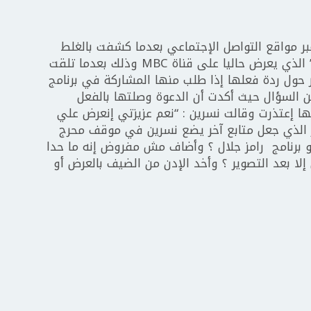
بر مواقع التواصل الإجتماعي بعدما كشفت بالغلط
كواليس برنامج المقالب “رامز مجنون رسمي” الذي يعرض حاليا على قناة MBC وذلك بعدما تلقت
حول ردة فعلها إذا طلب منها المشاركة في برنامج
عن السؤال حيث أكدت أن الدعوة وصلتها بالفعل
ا إعتذرت وقالت نسرين : “نعم عزيزتي إنعرض علي
أمر الذي جعل متابع آخر يضع نسرين في موقف محرج
 برنامج رامز جلال ؟ وأضاف مش مفروض إنه ما حدا
إلا بعد التصوير ؟ وأخد الإدن من الضيف بالعرض أو