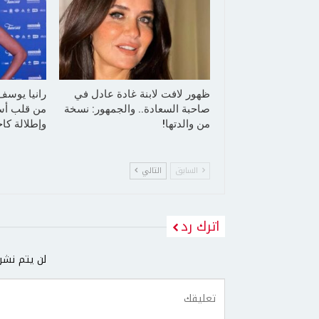
ظهور لافت لابنة غادة عادل في
رانيا يوسف
صاحبة السعادة.. والجمهور: نسخة
من قلب أسو
من والدتها!
وإطلالة كا
السابق
التالي
اترك رد
لن يتم نشر 