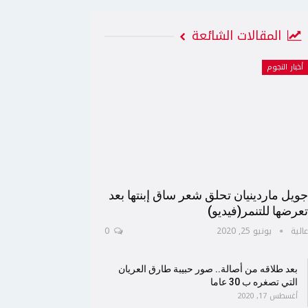
المقالات الشائعة
أخبار النجوم
ويل ماردينيان تحلق شعر ساق إبنتها بعد
عرضها للتنمر(فيديو)
الية
يونيو 25, 2020
0
بعد طلاقه من أصالة.. صور حبيبة طارق العريان
التي تصغره ب 30 عاما
أغسطس 17, 2020