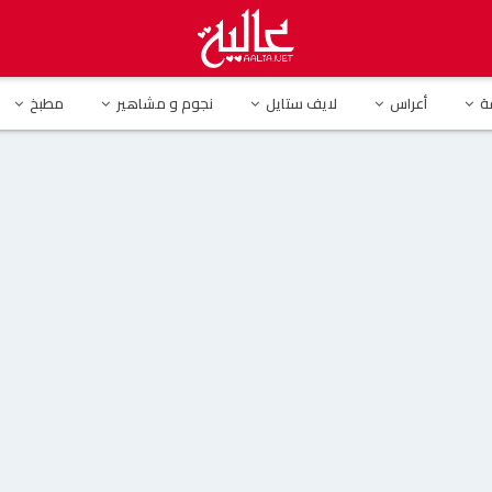
ش تفصح عن كواليس “رامز مجنون رسمي” بالخطأ
ة
أعراس
لايف ستايل
نجوم و مشاهير
مطبخ