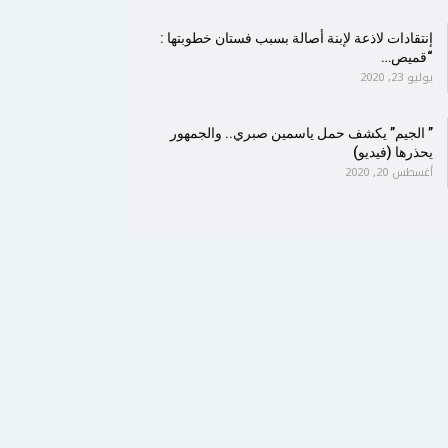
إنتقادات لاذعة لإبنة أصالة بسبب فستان خطوبتها :
“قميص…
يوليو 23, 2020
” الجيم” يكشف حمل ياسمين صبري.. والجمهور
يحذرها (فيديو)
أغسطس 20, 2020