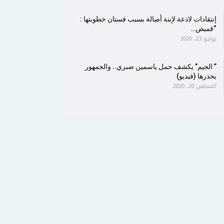
إنتقادات لاذعة لإبنة أصالة بسبب فستان خطوبتها :
“قميص…
يوليو 23, 2020
” الجيم” يكشف حمل ياسمين صبري.. والجمهور
يحذرها (فيديو)
أغسطس 20, 2020