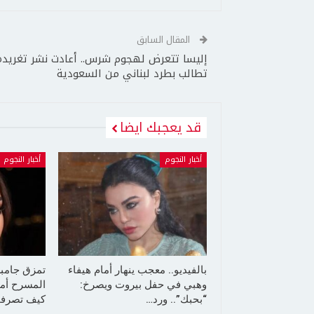
المقال السابق
إليسا تتعرض لهجوم شرس.. أعادت نشر تغريدة
تطالب بطرد لبناني من السعودية
قد يعجبك ايضا
أخبار النجوم
أخبار النجوم
بالفيديو.. معجب ينهار أمام هيفاء
تمزق جامب
وهبي في حفل بيروت ويصرخ:
المسرح أما
“بحبك”.. ورد…
كيف تصرفت