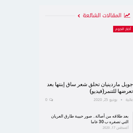
المقالات الشائعة
أخبار النجوم
ويل ماردينيان تحلق شعر ساق إبنتها بعد
عرضها للتنمر(فيديو)
الية
يونيو 25, 2020
0
بعد طلاقه من أصالة.. صور حبيبة طارق العريان
التي تصغره ب 30 عاما
أغسطس 17, 2020