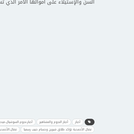
السن والإستيلاء على أموالها الأمر الذي تس
أخبار
أخبار النجوم والمشاهير
أخبار،نجوم،السوشيال،ميدي
نضال الأحمدية تؤكد طلاق شيرين وحسام حبيب رسميا
نضال،الأحمدي