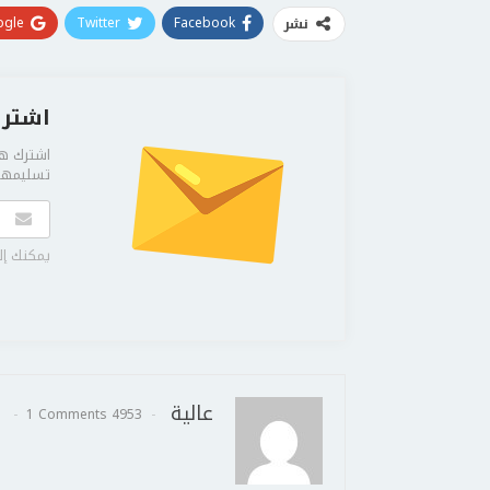
gle+
Twitter
Facebook
نشر
اشترك
اشترك هن
تسليمها 
يمكنك إل
عالية
1 Comments
4953 Posts