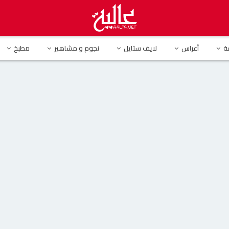
 لزوج دنيا بطمة : ألا تشبع من الكذب ؟
ة
أعراس
لايف ستايل
نجوم و مشاهير
مطبخ