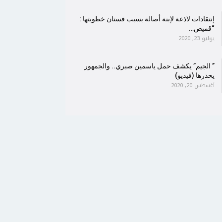
إنتقادات لاذعة لإبنة أصالة بسبب فستان خطوبتها :
“قميص…
يوليو 23, 2020
” الجيم” يكشف حمل ياسمين صبري.. والجمهور
يحذرها (فيديو)
أغسطس 20, 2020