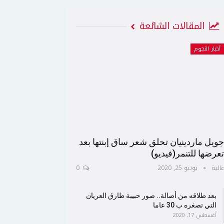
المقالات الشائعة
أخبار النجوم
ويل ماردينيان تحلق شعر ساق إبنتها بعد
عرضها للتنمر(فيديو)
الية
يونيو 25, 2020
0
بعد طلاقه من أصالة.. صور حبيبة طارق العريان
التي تصغره ب 30 عاما
أغسطس 17, 2020