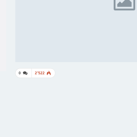
0
2٬522