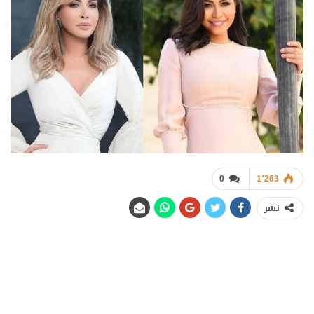
0
1٬263
نشر