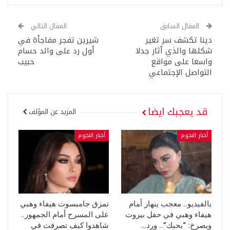
المقال السابق
المقال التالي
دينا تكشف سر تغير
شيرين تفجر مفاجأة في
شكلها والذي أثار جدلا
أول رد على والد حسام
واسعا على مواقع
حبيب
التواصل الإجتماعي
قد يعجبك ايضا
المزيد عن المؤلف
أخبار النجوم
أخبار النجوم
بالفيديو.. معجب ينهار أمام
تمزق جامبسوت هيفاء وهبي
هيفاء وهبي في حفل بيروت
على المسرح أمام الجمهور..
ويصرخ: “بحبك”.. ورد…
شاهدوا كيف تصرفت في