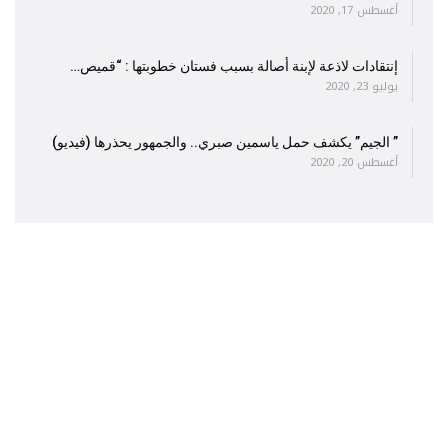
أغسطس 17, 2020
إنتقادات لاذعة لإبنة أصالة بسبب فستان خطوبتها : “قميص…
يوليو 23, 2020
” الجيم” يكشف حمل ياسمين صبري.. والجمهور يحذرها (فيديو)
أغسطس 20, 2020