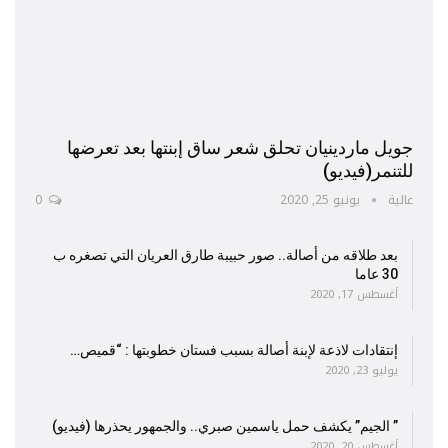
جويل ماردينيان تحلق شعر ساق إبنتها بعد تعرضها
للتنمر(فيديو)
عالية
يونيو 25, 2020
0
بعد طلاقه من أصالة.. صور حبيبة طارق العريان التي تصغره ب
30 عاما
أغسطس 17, 2020
إنتقادات لاذعة لإبنة أصالة بسبب فستان خطوبتها : “قميص…
يوليو 23, 2020
” الجيم” يكشف حمل ياسمين صبري.. والجمهور يحذرها (فيديو)
أغسطس 20, 2020