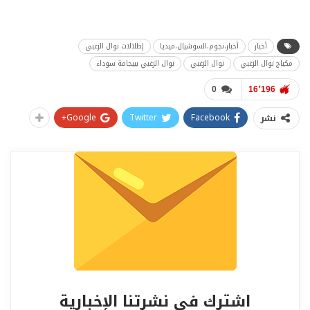
أخبار
أخبار،نجوم،السوشيال،ميديا
إطلالات نوال الزغبي
مكياج نوال الزغبي
نوال الزغبي
نوال الزغبي ببيجامة سوداء
0
16٬196
Google+
Twitter
Facebook
نشر
اشترك في نشرتنا الإخبارية