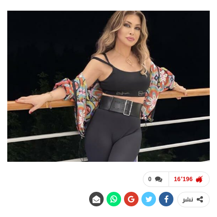
0
16٬196
نشر