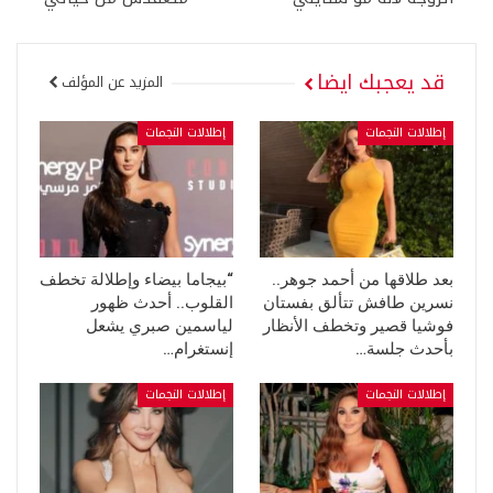
قد يعجبك ايضا
المزيد عن المؤلف
إطلالات النجمات
إطلالات النجمات
بعد طلاقها من أحمد جوهر..
“بيجاما بيضاء وإطلالة تخطف
نسرين طافش تتألق بفستان
القلوب.. أحدث ظهور
فوشيا قصير وتخطف الأنظار
لياسمين صبري يشعل
بأحدث جلسة…
إنستغرام…
إطلالات النجمات
إطلالات النجمات