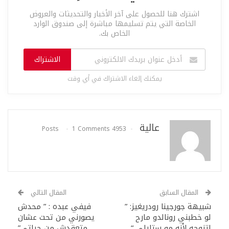
اشترك هنا للحصول على آخر الأخبار والتحديثات والعروض
الخاصة التي يتم تسليمها مباشرة إلى صندوق الوارد
الخاص بك.
الاشتراك
يمكنك إلغاء الاشتراك في أي وقت
عالية
1 Comments
4953 Posts
المقال السابق
المقال التالي
شبيهة جورجينا رودريغيز: ”
فيفي عبده : ” محدش
لو خطبني رونالدو مارح
يصورني من تحت عشان
اتزوجه لأنه مو ستايلي “
متعقدش من حياتي”