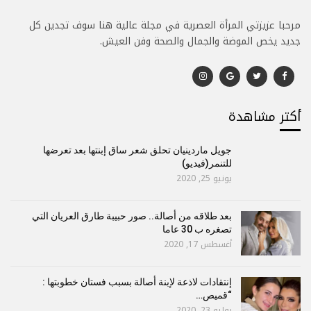
مرحبا عزيزتي المرأة العصرية في مجلة عالية هنا سوف تجدين كل
جديد يخص الموضة والجمال والصحة وفن العيش.
أكتر مشاهدة
جويل ماردينيان تحلق شعر ساق إبنتها بعد تعرضها
للتنمر(فيديو)
يونيو 25, 2020
بعد طلاقه من أصالة.. صور حبيبة طارق العريان التي
تصغره ب 30 عاما
أغسطس 17, 2020
إنتقادات لاذعة لإبنة أصالة بسبب فستان خطوبتها :
“قميص…
يوليو 23, 2020