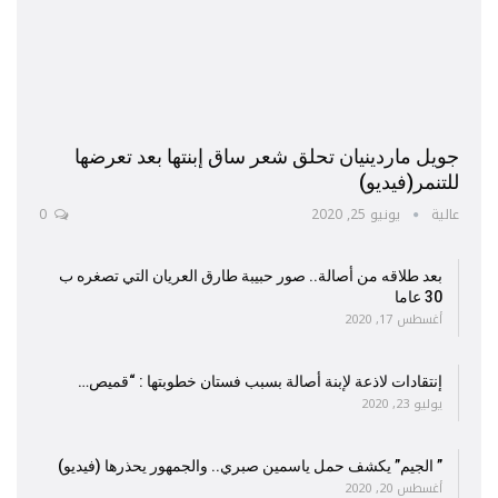
جويل ماردينيان تحلق شعر ساق إبنتها بعد تعرضها
للتنمر(فيديو)
عالية
يونيو 25, 2020
0
بعد طلاقه من أصالة.. صور حبيبة طارق العريان التي تصغره ب
30 عاما
أغسطس 17, 2020
إنتقادات لاذعة لإبنة أصالة بسبب فستان خطوبتها : “قميص…
يوليو 23, 2020
” الجيم” يكشف حمل ياسمين صبري.. والجمهور يحذرها (فيديو)
أغسطس 20, 2020