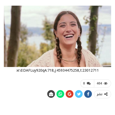
xr:d:DAFLuy920qA:718,j:45934475258,t:23012711
0
404
نشر