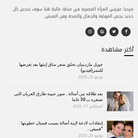
مرحبا عزيزتي المرأة العصرية في مجلة عالية هنا سوف تجدين كل
جديد يخص الموضة والجمال والصحة وفن العيش.
أكتر مشاهدة
جويل ماردينيان تحلق شعر ساق إبنتها بعد تعرضها
للتنمر(فيديو)
يونيو 25, 2020
بعد طلاقه من أصالة.. صور حبيبة طارق العريان التي
تصغره ب 30 عاما
أغسطس 17, 2020
إنتقادات لاذعة لإبنة أصالة بسبب فستان خطوبتها :
“قميص…
يوليو 23, 2020