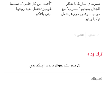
سيريناي ساريكايا تفجّر
“أحبك من كل قلبي”.. سيلينا
الجدل بفيديو “مسرب” مع
غوميز تحتفل بعيد زوجها
حبيبها… رقص جريء يشعل
بيني بلانكو
تركيا ويثير…
السابق
التالي
اترك رد
لن يتم نشر عنوان بريدك الإلكتروني.