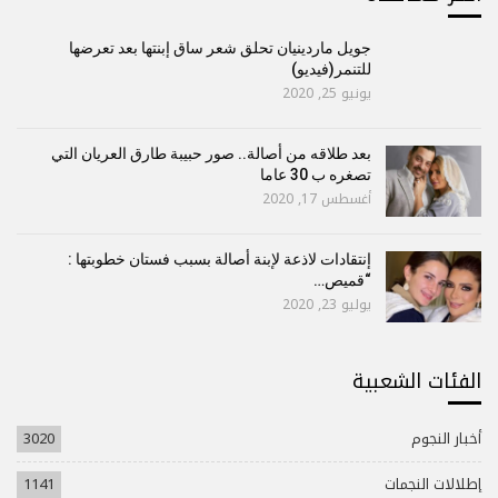
جويل ماردينيان تحلق شعر ساق إبنتها بعد تعرضها
للتنمر(فيديو)
يونيو 25, 2020
بعد طلاقه من أصالة.. صور حبيبة طارق العريان التي
تصغره ب 30 عاما
أغسطس 17, 2020
إنتقادات لاذعة لإبنة أصالة بسبب فستان خطوبتها :
“قميص…
يوليو 23, 2020
الفئات الشعبية
أخبار النجوم
3020
إطلالات النجمات
1141