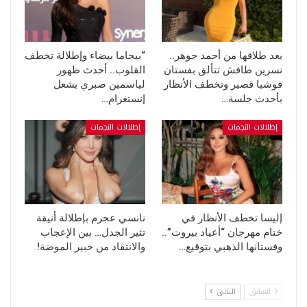
بعد طلاقها من أحمد جوهر..
“بيجاما بيضاء وإطلالة تخطف
نسرين طافش تتألق بفستان
القلوب.. أحدث ظهور
فوشيا قصير وتخطف الأنظار
لياسمين صبري يشعل
بأحدث جلسة…
إنستغرام…
إطلالات النجمات
إطلالات النجمات
إليسا تخطف الأنظار في
نانسي عجرم بإطلالة أنيقة
ختام مهرجان “أعياد بيروت”..
تثير الجدل… بين الإعجاب
وفستانها الذهبي بتوقيع…
والانتقاد من خبير الموضة!
السابق
التالي