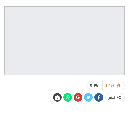
0
1٬497
نشر