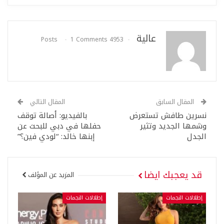
عالية
1 Comments
4953 Posts
المقال السابق
المقال التالي
نسرين طافش تستعرض
بالفيديو: أصالة توقف
وشمها الجديد وتثير
حفلها في دبي للبحث عن
الجدل
إبنها خالد: “لودي فين؟”
قد يعجبك ايضا
المزيد عن المؤلف
إطلالات النجمات
إطلالات النجمات