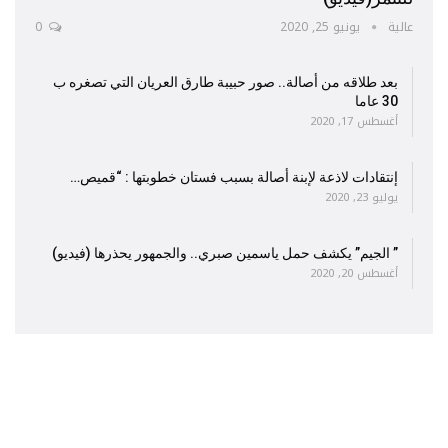
عالية
يونيو 25, 2020
0
بعد طلاقه من أصالة.. صور حبيبة طارق العريان التي تصغره ب
30 عاما
أغسطس 17, 2020
إنتقادات لاذعة لإبنة أصالة بسبب فستان خطوبتها : “قميص…
يوليو 23, 2020
” الجيم” يكشف حمل ياسمين صبري.. والجمهور يحذرها (فيديو)
أغسطس 20, 2020