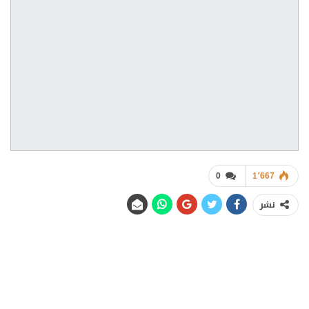
0
1٬667
نشر