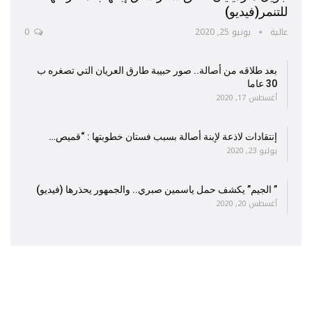
للتنمر(فيديو)
عالية
يونيو 25, 2020
0
بعد طلاقه من أصالة.. صور حبيبة طارق العريان التي تصغره ب
30 عاما
أغسطس 17, 2020
إنتقادات لاذعة لإبنة أصالة بسبب فستان خطوبتها : “قميص…
يوليو 23, 2020
” الجيم” يكشف حمل ياسمين صبري.. والجمهور يحذرها (فيديو)
أغسطس 20, 2020