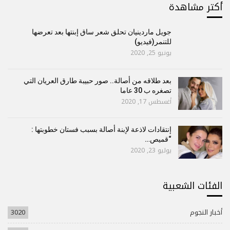
أكتر مشاهدة
جويل ماردينيان تحلق شعر ساق إبنتها بعد تعرضها
للتنمر(فيديو)
يونيو 25, 2020
بعد طلاقه من أصالة.. صور حبيبة طارق العريان التي
تصغره ب 30 عاما
أغسطس 17, 2020
إنتقادات لاذعة لإبنة أصالة بسبب فستان خطوبتها :
“قميص…
يوليو 23, 2020
الفئات الشعبية
أخبار النجوم
3020