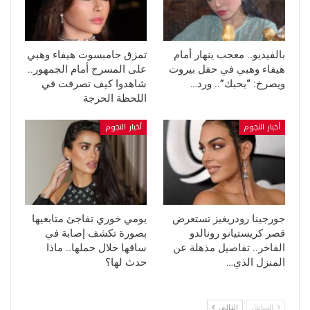
بالفيديو.. معجب ينهار أمام
تمزق جامبسوت هيفاء وهبي
هيفاء وهبي في حفل بيروت
على المسرح أمام الجمهور..
ويصرخ: “بحبك”.. ورد…
شاهدوا كيف تصرفت في
اللحظة الحرجة
أخبار النجوم
أخبار النجوم
جورجينا رودريغيز تستعرض
يومي خوري تفاجئ متابعيها
قصر كريستيانو رونالدو
بصورة تكشف إصابة في
الفاخر.. تفاصيل مذهلة عن
ساقها خلال حملها.. ماذا
المنزل الذي…
حدث لها؟
السابق
التالي