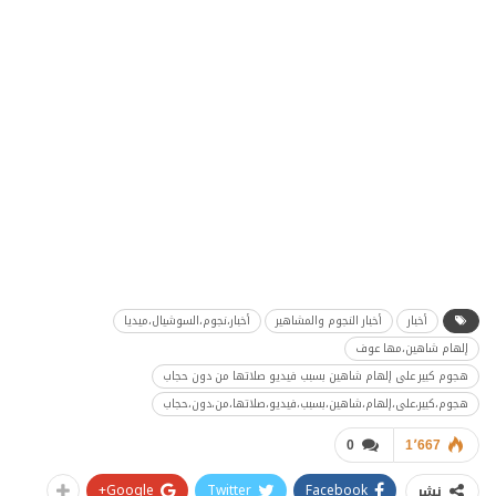
أخبار
أخبار النجوم والمشاهير
أخبار،نجوم،السوشيال،ميديا
إلهام شاهين،مها عوف
هجوم كبير على إلهام شاهين بسبب فيديو صلاتها من دون حجاب
هجوم،كبير،على،إلهام،شاهين،بسبب،فيديو،صلاتها،من،دون،حجاب
0
1٬667
Google+
Twitter
Facebook
نشر