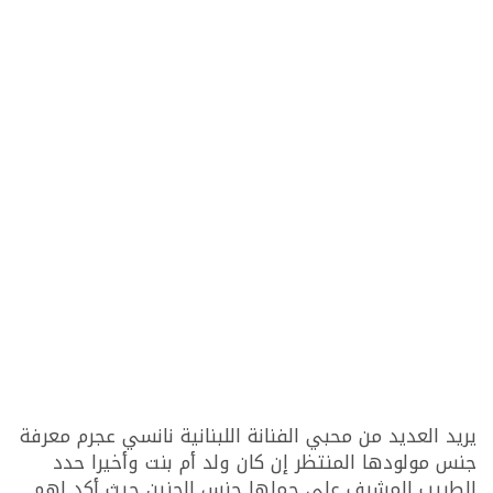
يريد العديد من محبي الفنانة اللبنانية نانسي عجرم معرفة
جنس مولودها المنتظر إن كان ولد أم بنت وأخيرا حدد
الطبيب المشرف على حملها جنس الجنين حيث أكد لهم