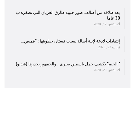
بعد طلاقه من أصالة.. صور حبيبة طارق العريان التي تصغره ب
30 عاما
أغسطس 17, 2020
إنتقادات لاذعة لإبنة أصالة بسبب فستان خطوبتها : “قميص…
يوليو 23, 2020
” الجيم” يكشف حمل ياسمين صبري.. والجمهور يحذرها (فيديو)
أغسطس 20, 2020