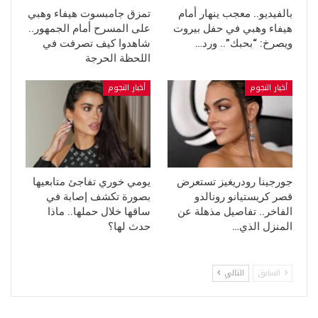
بالفيديو.. معجب ينهار أمام
تمزق جامبسوت هيفاء وهبي
هيفاء وهبي في حفل بيروت
على المسرح أمام الجمهور..
ويصرخ: “بحبك”.. ورد…
شاهدوا كيف تصرفت في
اللحظة الحرجة
أخبار النجوم
أخبار النجوم
جورجينا رودريغيز تستعرض
يومي خوري تفاجئ متابعيها
قصر كريستيانو رونالدو
بصورة تكشف إصابة في
الفاخر.. تفاصيل مذهلة عن
ساقها خلال حملها.. ماذا
المنزل الذي…
حدث لها؟
السابق
التالي