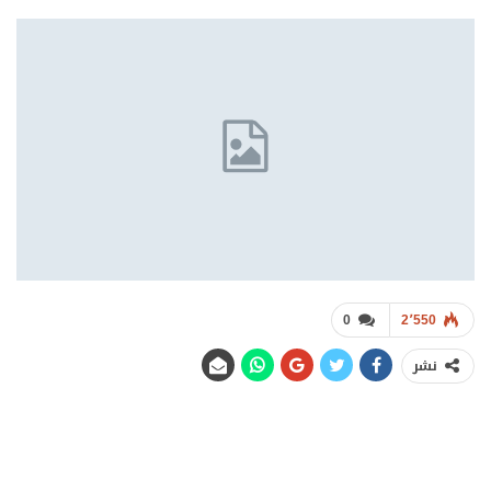
0
2٬550
نشر