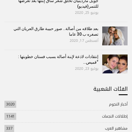
جويل ماردينيان تحلق شعر ساق إبنتها بعد تعرضها
للتنمر(فيديو)
يونيو 25, 2020
بعد طلاقه من أصالة.. صور حبيبة طارق العريان التي
تصغره ب 30 عاما
أغسطس 17, 2020
إنتقادات لاذعة لإبنة أصالة بسبب فستان خطوبتها :
“قميص…
يوليو 23, 2020
الفئات الشعبية
أخبار النجوم
3020
إطلالات النجمات
1141
مشاهير العرب
337