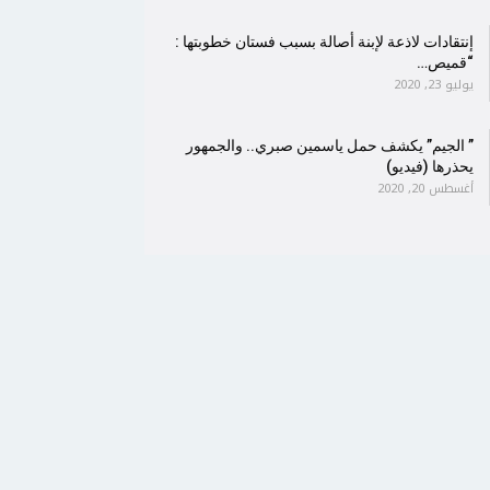
إنتقادات لاذعة لإبنة أصالة بسبب فستان خطوبتها :
“قميص…
يوليو 23, 2020
” الجيم” يكشف حمل ياسمين صبري.. والجمهور
يحذرها (فيديو)
أغسطس 20, 2020