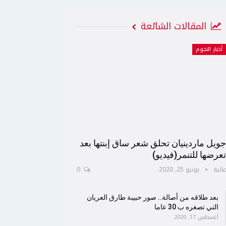
المقالات الشائعة
أخبار النجوم
ويل ماردينيان تحلق شعر ساق إبنتها بعد
عرضها للتنمر(فيديو)
الية
يونيو 25, 2020
0
بعد طلاقه من أصالة.. صور حبيبة طارق العريان
التي تصغره ب 30 عاما
أغسطس 17, 2020