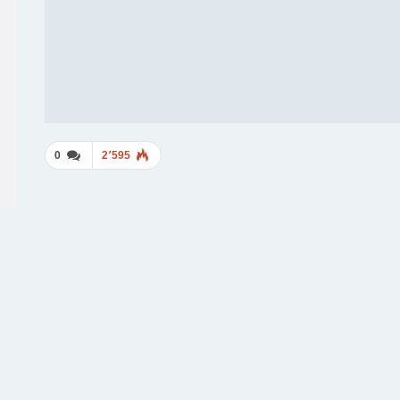
0
2٬595