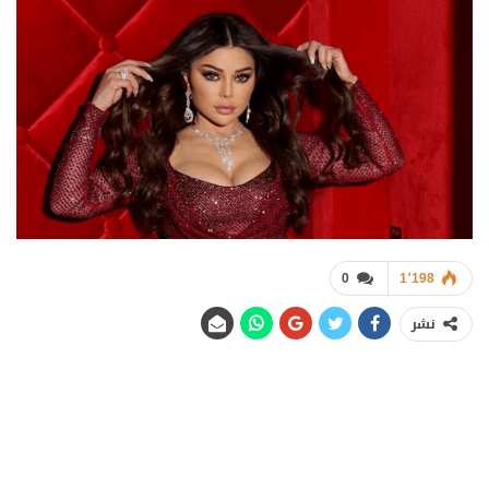
0
1٬198
نشر