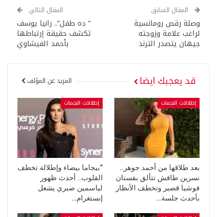
المقال السابق
المقال التالي
وصلة رقص رومانسية
” ده طفل”.. رانيا يوسف
لراغب علامة وزوجته
تكشف حقيقة إرتباطها
جيهان يتصدر الترند
بأحمد الفيشاوي
قد يعجبك ايضا
المزيد عن المؤلف
إطلالات النجمات
إطلالات النجمات
بعد طلاقها من أحمد جوهر..
“بيجاما بيضاء وإطلالة تخطف
نسرين طافش تتألق بفستان
القلوب.. أحدث ظهور
فوشيا قصير وتخطف الأنظار
لياسمين صبري يشعل
بأحدث جلسة…
إنستغرام…