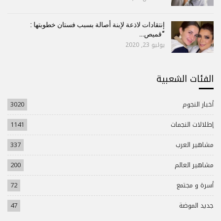
إنتقادات لاذعة لإبنة أصالة بسبب فستان خطوبتها :
“قميص…
يوليو 23, 2020
الفئات الشعبية
أخبار النجوم
3020
إطلالات النجمات
1141
مشاهير العرب
337
مشاهير العالم
200
أسرة و مجتمع
72
جديد الموضة
47