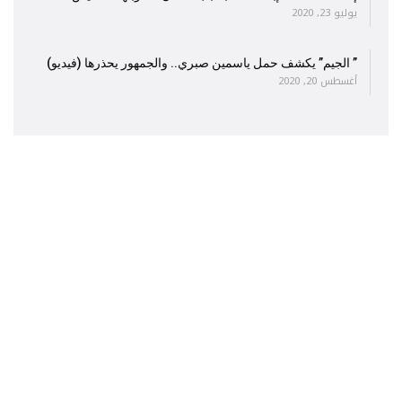
يوليو 23, 2020
” الجيم” يكشف حمل ياسمين صبري.. والجمهور يحذرها (فيديو)
أغسطس 20, 2020