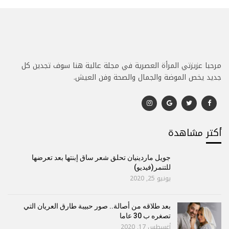
مرحبا عزيزتي المرأة العصرية في مجلة عالية هنا سوف تجدين كل
جديد يخص الموضة والجمال والصحة وفن العيش.
أكتر مشاهدة
جويل ماردينيان تحلق شعر ساق إبنتها بعد تعرضها
للتنمر(فيديو)
يونيو 25, 2020
بعد طلاقه من أصالة.. صور حبيبة طارق العريان التي
تصغره ب 30 عاما
أغسطس 17, 2020