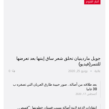
أخبار النجوم
جويل ماردينيان تحلق شعر ساق إبنتها بعد تعرضها
للتنمر(فيديو)
عالية
يونيو 25, 2020
0
بعد طلاقه من أصالة.. صور حبيبة طارق العريان التي تصغره ب
30 عاما
أغسطس 17, 2020
إنتقادات لاذعة لإبنة أصالة بسبب فستان خطوبتها : “قميص…