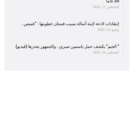
30 عاما
أغسطس 17, 2020
إنتقادات لاذعة لإبنة أصالة بسبب فستان خطوبتها : “قميص…
يوليو 23, 2020
” الجيم” يكشف حمل ياسمين صبري.. والجمهور يحذرها (فيديو)
أغسطس 20, 2020