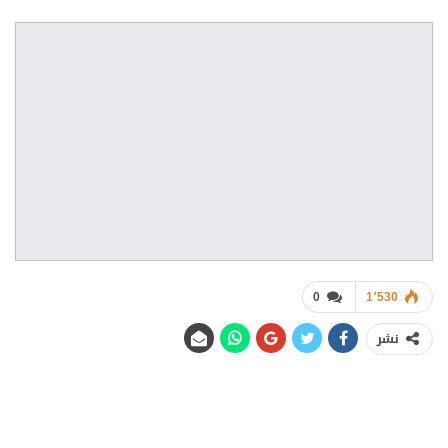
0
1٬530
نشر