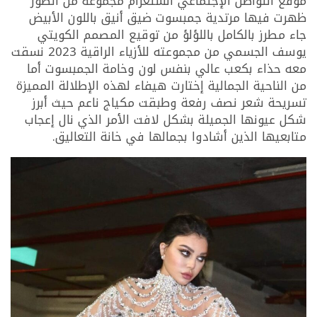
موقع التواصل الإجتماعي انستغرام مجموعة من الصور
ظهرت فيها مرتدية جمبسوت ضيق أنيق باللون الأبيض
جاء مطرز بالكامل باللؤلؤ من توقيع المصمم الكويتي
يوسف الجسمي من مجموعته للأزياء الراقية 2023 نسقت
معه حذاء بكعب عالي بنفس لون وخامة الجمبسوت أما
من الناحية الجمالية إختارت هيفاء لهذه الإطلالة المميزة
تسريحة شعر نصف رفعة وطبقت مكياج ناعم حيث أبرز
شكل عيونها الجميلة بشكل لافت الأمر الذي نال إعجاب
متابعيها الذين أشادوا بجمالها في خانة التعاليق.