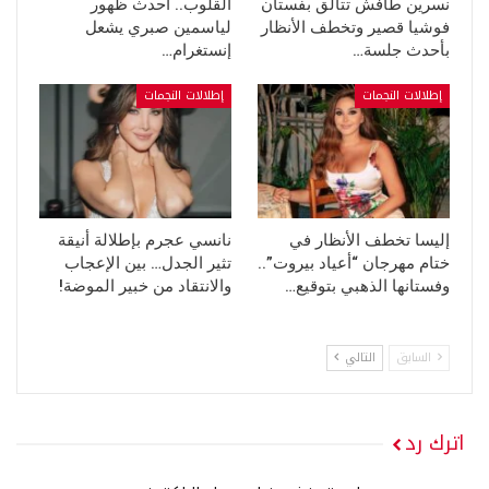
نسرين طافش تتألق بفستان
القلوب.. أحدث ظهور
فوشيا قصير وتخطف الأنظار
لياسمين صبري يشعل
بأحدث جلسة…
إنستغرام…
إطلالات النجمات
إطلالات النجمات
إليسا تخطف الأنظار في
نانسي عجرم بإطلالة أنيقة
ختام مهرجان “أعياد بيروت”..
تثير الجدل… بين الإعجاب
وفستانها الذهبي بتوقيع…
والانتقاد من خبير الموضة!
السابق
التالي
اترك رد