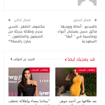
المقال السابق
المقال التالي
بالفيديو : أصالة وزوجها
مكشوف الظهر.. نانسي
فائق حسن يعيشان أجواء
عجرم بإطلالة جريئة من
رومانسية قي ” أبها”
الشيفون والمتابعون : ”
السعودية
صارت راقصة!!؟”
قد يعجبك ايضا
المزيد عن المؤلف
إطلالات النجمات
إطلالات النجمات
بعد طلاقها من أحمد جوهر..
“بيجاما بيضاء وإطلالة تخطف