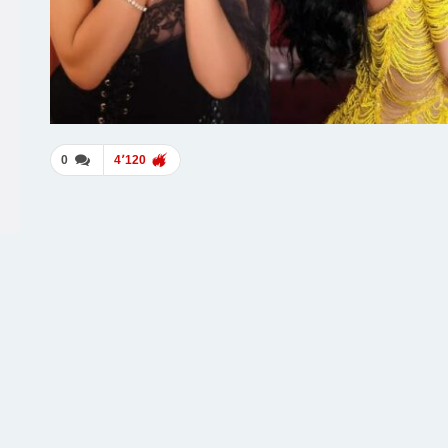
0
4٬120