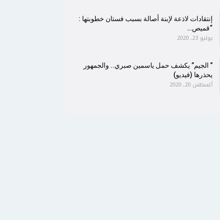
إنتقادات لاذعة لإبنة أصالة بسبب فستان خطوبتها :
“قميص…
يوليو 23, 2020
” الجيم” يكشف حمل ياسمين صبري.. والجمهور
يحذرها (فيديو)
أغسطس 20, 2020