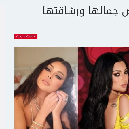
 جمالها ورشاقتها
إطلالات النجمات
ج
ت
ع