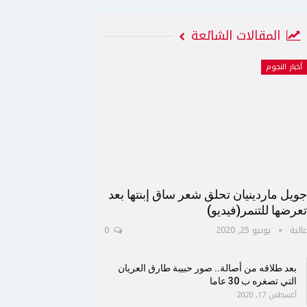
المقالات الشائعة
أخبار النجوم
ويل ماردينيان تحلق شعر ساق إبنتها بعد
عرضها للتنمر(فيديو)
الية
يونيو 25, 2020
0
بعد طلاقه من أصالة.. صور حبيبة طارق العريان
التي تصغره ب 30 عاما
أغسطس 17, 2020