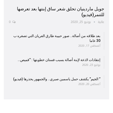
جويل ماردينيان تحلق شعر ساق إبنتها بعد تعرضها
للتنمر(فيديو)
عالية
يونيو 25, 2020
0
بعد طلاقه من أصالة.. صور حبيبة طارق العريان التي تصغره ب
30 عاما
أغسطس 17, 2020
إنتقادات لاذعة لإبنة أصالة بسبب فستان خطوبتها : “قميص…
يوليو 23, 2020
” الجيم” يكشف حمل ياسمين صبري.. والجمهور يحذرها (فيديو)
أغسطس 20, 2020