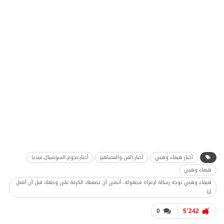
أخبار هيفاء وهبي
أخبار،الفن،والمشاهير
أخبار،نجوم،السوشيال،ميديا
هيفاء وهبي
هيفاء وهبي توجه رسالة لإمراة مجهولة، أتمنى أن تصفعك الكرمة على وجهك قبل أن أفعل
أنا
0
5٬242