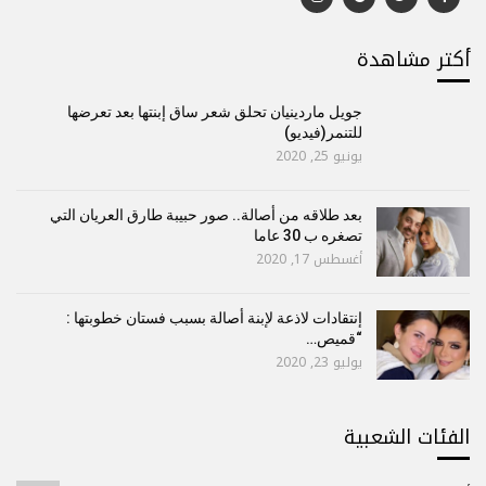
أكتر مشاهدة
جويل ماردينيان تحلق شعر ساق إبنتها بعد تعرضها
للتنمر(فيديو)
يونيو 25, 2020
بعد طلاقه من أصالة.. صور حبيبة طارق العريان التي
تصغره ب 30 عاما
أغسطس 17, 2020
إنتقادات لاذعة لإبنة أصالة بسبب فستان خطوبتها :
“قميص…
يوليو 23, 2020
الفئات الشعبية