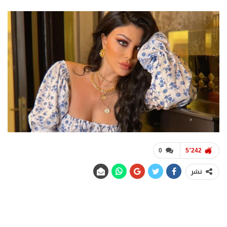
0
5٬242
نشر