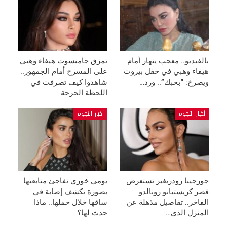
بالفيديو.. معجب ينهار أمام
تمزق جامبسوت هيفاء وهبي
هيفاء وهبي في حفل بيروت
على المسرح أمام الجمهور..
ويصرخ: “بحبك”.. ورد…
شاهدوا كيف تصرفت في
اللحظة الحرجة
أخبار النجوم
أخبار النجوم
جورجينا رودريغيز تستعرض
يومي خوري تفاجئ متابعيها
قصر كريستيانو رونالدو
بصورة تكشف إصابة في
الفاخر.. تفاصيل مذهلة عن
ساقها خلال حملها.. ماذا
المنزل الذي…
حدث لها؟