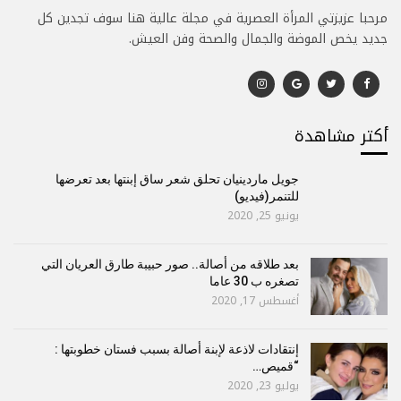
مرحبا عزيزتي المرأة العصرية في مجلة عالية هنا سوف تجدين كل
جديد يخص الموضة والجمال والصحة وفن العيش.
أكتر مشاهدة
جويل ماردينيان تحلق شعر ساق إبنتها بعد تعرضها
للتنمر(فيديو)
يونيو 25, 2020
بعد طلاقه من أصالة.. صور حبيبة طارق العريان التي
تصغره ب 30 عاما
أغسطس 17, 2020
إنتقادات لاذعة لإبنة أصالة بسبب فستان خطوبتها :
“قميص…
يوليو 23, 2020