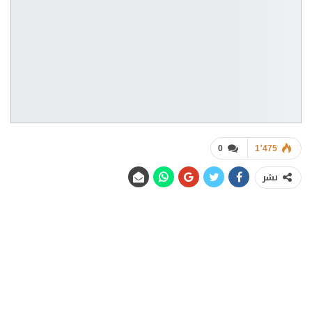
0
1٬475
نشر