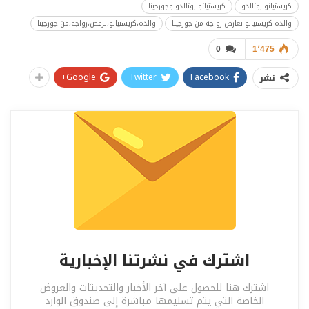
كريستيانو رونالدو
كريستيانو رونالدو وجورحينا
والدة كريستيانو تعارض زواجه من جورجينا
والدة،كريستيانو،ترفض،زواجه،من جورجينا
0
1٬475
Google+
Twitter
Facebook
نشر
اشترك في نشرتنا الإخبارية
اشترك هنا للحصول على آخر الأخبار والتحديثات والعروض
الخاصة التي يتم تسليمها مباشرة إلى صندوق الوارد