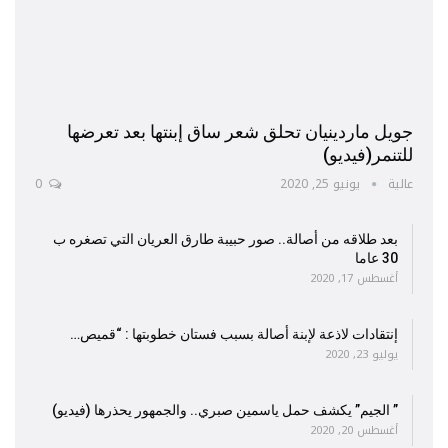
جويل ماردينيان تحلق شعر ساق إبنتها بعد تعرضها
للتنمر(فيديو)
عالية
يونيو 25, 2020
0
بعد طلاقه من أصالة.. صور حبيبة طارق العريان التي تصغره ب
30 عاما
أغسطس 17, 2020
إنتقادات لاذعة لإبنة أصالة بسبب فستان خطوبتها : “قميص…
يوليو 23, 2020
” الجيم” يكشف حمل ياسمين صبري.. والجمهور يحذرها (فيديو)
أغسطس 20, 2020