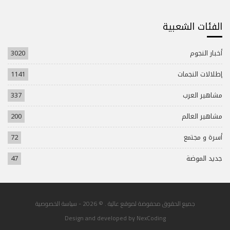
الفئات الشعبية
أخبار النجوم
3020
إطلالات النجمات
1141
مشاهير العرب
337
مشاهير العالم
200
أسرة و مجتمع
72
جديد الموضة
47
جميع الحقوق محفوضة لموقع عالية . © 2026 -
سياسة الخصوصية
Design and developed by
NexCoding