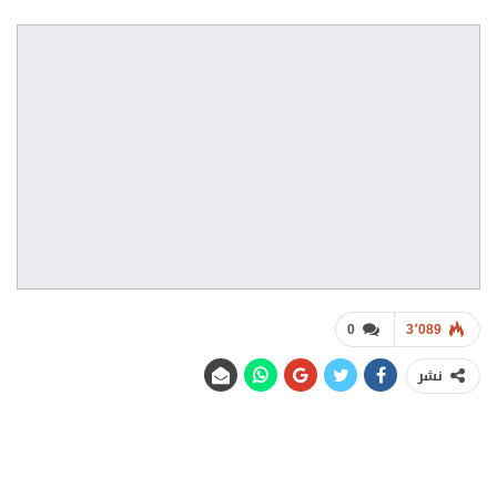
0
3٬089
نشر