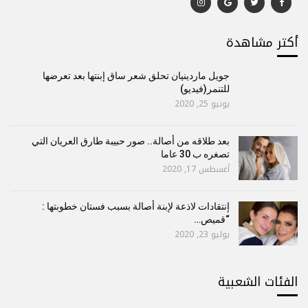
أكتر مشاهدة
جويل ماردينيان تحلق شعر ساق إبنتها بعد تعرضها
للتنمر(فيديو)
يونيو 25, 2020
بعد طلاقه من أصالة.. صور حبيبة طارق العريان التي
تصغره ب 30 عاما
أغسطس 17, 2020
إنتقادات لاذعة لإبنة أصالة بسبب فستان خطوبتها :
“قميص…
يوليو 23, 2020
الفئات الشعبية