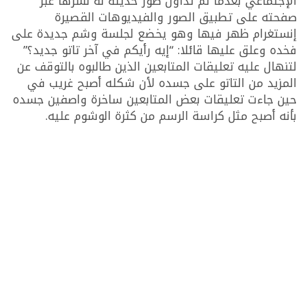
الإجتماعي بعدما تم تداول صور حديثة له نشرها عبر
صفحته على تطبيق الصور والفيديوهات القصيرة
إنستغرام ظهر فيها وهو يخضع لجلسة وشم جديدة على
فخده وعلق عليها قائلا: “إيه رأيكم في آخر تاتو جديد؟”
لتنهال عليه تعليقات المتابعين الذين طالبوه بالتوقف عن
المزيد من التاتو على جسده لأن شكله أصبح غريب في
حين جاءت تعليقات بعض المتابعين ساخرة واصفين جسده
بأنه أصبح مثل كراسة الرسم من كثرة الوشوم عليه.