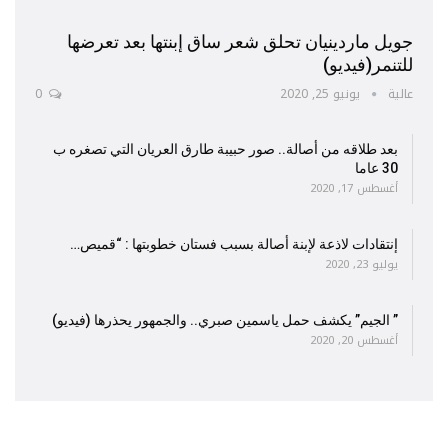
جويل ماردينيان تحلق شعر ساق إبنتها بعد تعرضها
للتنمر(فيديو)
عالية
يونيو 25, 2020
0
بعد طلاقه من أصالة.. صور حبيبة طارق العريان التي تصغره ب
30 عاما
أغسطس 17, 2020
إنتقادات لاذعة لإبنة أصالة بسبب فستان خطوبتها : “قميص…
يوليو 23, 2020
” الجيم” يكشف حمل ياسمين صبري.. والجمهور يحذرها (فيديو)
أغسطس 20, 2020