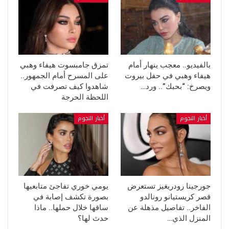
بالفيديو.. معجب ينهار أمام
تمزق جامبسوت هيفاء وهبي
هيفاء وهبي في حفل بيروت
على المسرح أمام الجمهور..
ويصرخ: “بحبك”.. ورد…
شاهدوا كيف تصرفت في
اللحظة الحرجة
أخبار النجوم
أخبار النجوم
جورجينا رودريغيز تستعرض
يومي خوري تفاجئ متابعيها
قصر كريستيانو رونالدو
بصورة تكشف إصابة في
الفاخر.. تفاصيل مذهلة عن
ساقها خلال حملها.. ماذا
المنزل الذي…
حدث لها؟