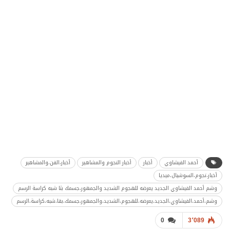
أحمد الفيشاوي
أخبار
أخبار النجوم والمشاهير
أخبار،الفن،والمشاهير
أخبار،نجوم،السوشيال،ميديا
وشم أحمد الفيشاوي الجديد يعرضه للهجوم الشديد والجمهور،جسمك بثا شبه كراسة الرسم
وشم،أحمد،الفيشاوي،الجديد،يعرضه،للهجوم،الشديد،والجمهور،جسمك،بقا،شبه،كراسة،الرسم
0
3٬089