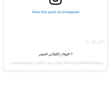
View this post on Instagram
? #وفاء_الكيلاني #مصر
Wafaa Elkilany وفاء الكيلاني
A post shared by
(@elkilanywafaa) on
PDT