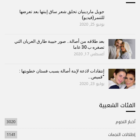
جويل ماردينيان تحلق شعر ساق إبنتها بعد تعرضها
للتنمر(فيديو)
يونيو 25, 2020
بعد طلاقه من أصالة.. صور حبيبة طارق العريان التي
تصغره ب 30 عاما
أغسطس 17, 2020
إنتقادات لاذعة لإبنة أصالة بسبب فستان خطوبتها :
“قميص…
يوليو 23, 2020
الفئات الشعبية
أخبار النجوم
3020
إطلالات النجمات
1141