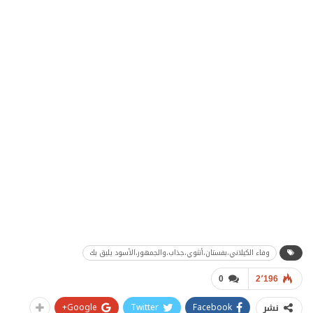
وفاء الكيلاني،بفستان،أنثوي،جذاب،والجمهور،الأسود يليق بك
0
2٬196
Google+
Twitter
Facebook
نشر