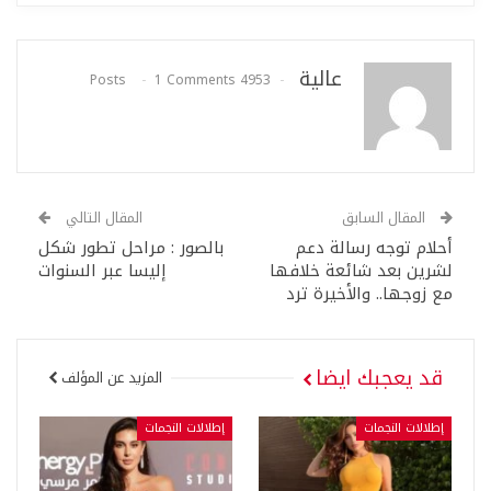
عالية
1 Comments
4953 Posts
المقال السابق
المقال التالي
أحلام توجه رسالة دعم
بالصور : مراحل تطور شكل
لشرين بعد شائعة خلافها
إليسا عبر السنوات
مع زوجها.. والأخيرة ترد
قد يعجبك ايضا
المزيد عن المؤلف
إطلالات النجمات
إطلالات النجمات