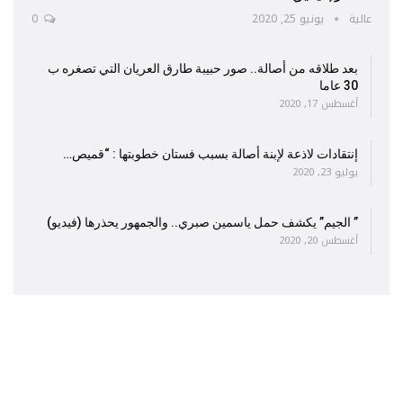
عالية
يونيو 25, 2020
0
بعد طلاقه من أصالة.. صور حبيبة طارق العريان التي تصغره ب
30 عاما
أغسطس 17, 2020
إنتقادات لاذعة لإبنة أصالة بسبب فستان خطوبتها : “قميص…
يوليو 23, 2020
” الجيم” يكشف حمل ياسمين صبري.. والجمهور يحذرها (فيديو)
أغسطس 20, 2020