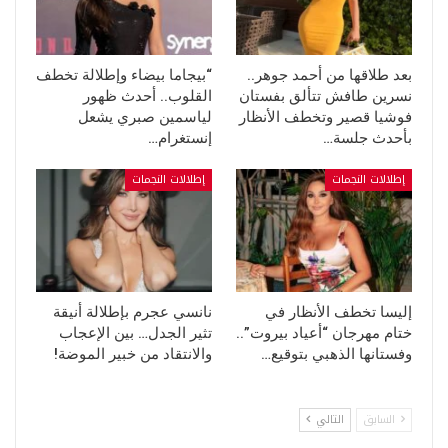
بعد طلاقها من أحمد جوهر..
“بيجاما بيضاء وإطلالة تخطف
نسرين طافش تتألق بفستان
القلوب.. أحدث ظهور
فوشيا قصير وتخطف الأنظار
لياسمين صبري يشعل
بأحدث جلسة…
إنستغرام…
إطلالات النجمات
إطلالات النجمات
إليسا تخطف الأنظار في
نانسي عجرم بإطلالة أنيقة
ختام مهرجان “أعياد بيروت”..
تثير الجدل… بين الإعجاب
وفستانها الذهبي بتوقيع…
والانتقاد من خبير الموضة!
السابق
التالي