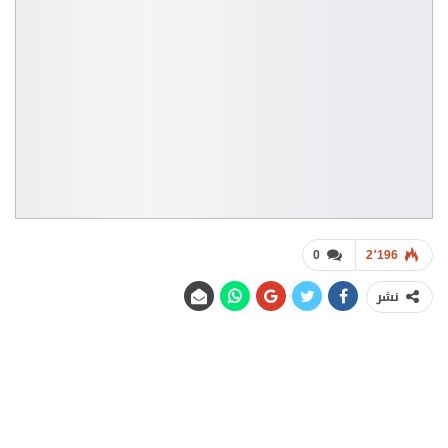
0
2٬196
نشر