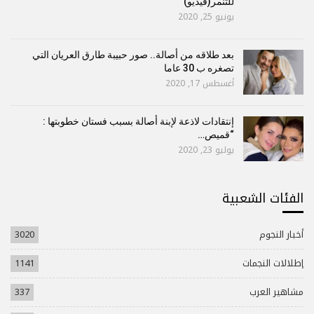
للتنمر(فيديو)
يونيو 25, 2020
بعد طلاقه من أصالة.. صور حبيبة طارق العريان التي
تصغره ب 30 عاما
أغسطس 17, 2020
إنتقادات لاذعة لإبنة أصالة بسبب فستان خطوبتها :
“قميص…
يوليو 23, 2020
الفئات الشعبية
أخبار النجوم
3020
إطلالات النجمات
1141
مشاهير العرب
337