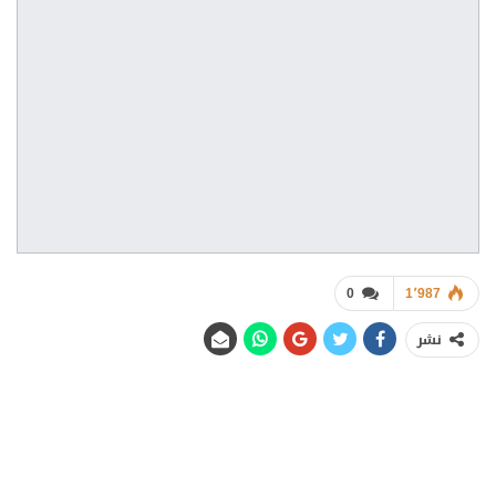
0
1٬987
نشر