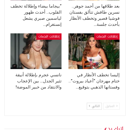
بعد طلاقها من أحمد جوهر..
“بيجاما بيضاء وإطلالة تخطف
نسرين طافش تتألق بفستان
القلوب.. أحدث ظهور
فوشيا قصير وتخطف الأنظار
لياسمين صبري يشعل
بأحدث جلسة…
إنستغرام…
إطلالات النجمات
إطلالات النجمات
إليسا تخطف الأنظار في
نانسي عجرم بإطلالة أنيقة
ختام مهرجان “أعياد بيروت”..
تثير الجدل… بين الإعجاب
وفستانها الذهبي بتوقيع…
والانتقاد من خبير الموضة!
السابق
التالي
اترك رد