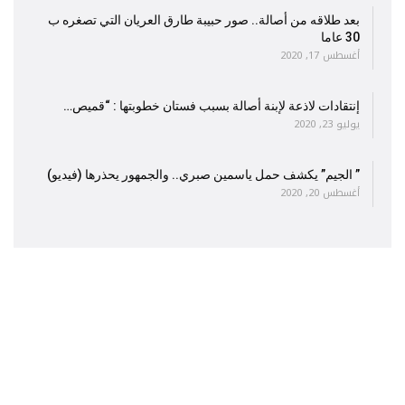
بعد طلاقه من أصالة.. صور حبيبة طارق العريان التي تصغره ب
30 عاما
أغسطس 17, 2020
إنتقادات لاذعة لإبنة أصالة بسبب فستان خطوبتها : “قميص…
يوليو 23, 2020
” الجيم” يكشف حمل ياسمين صبري.. والجمهور يحذرها (فيديو)
أغسطس 20, 2020