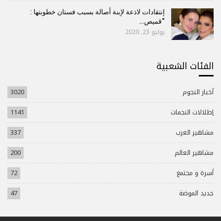
إنتقادات لاذعة لإبنة أصالة بسبب فستان خطوبتها :
“قميص…
يوليو 23, 2020
الفئات الشعبية
أخبار النجوم
3020
إطلالات النجمات
1141
مشاهير العرب
337
مشاهير العالم
200
أسرة و مجتمع
72
جديد الموضة
47