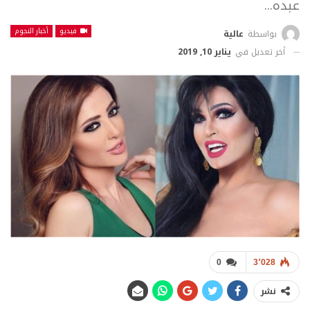
عبده...
فيديو
أخبار النجوم
بواسطة
عالية
أخر تعديل في
يناير 10, 2019
0
3٬028
نشر