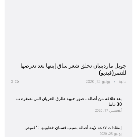
جويل ماردينيان تحلق شعر ساق إبنتها بعد تعرضها
للتنمر(فيديو)
عالية
يونيو 25, 2020
0
بعد طلاقه من أصالة.. صور حبيبة طارق العريان التي تصغره ب
30 عاما
أغسطس 17, 2020
إنتقادات لاذعة لإبنة أصالة بسبب فستان خطوبتها : “قميص…
يوليو 23, 2020