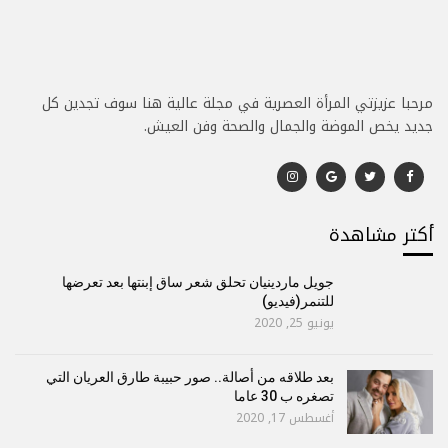
مرحبا عزيزتي المرأة العصرية في مجلة عالية هنا سوف تجدين كل
جديد يخص الموضة والجمال والصحة وفن العيش.
أكتر مشاهدة
جويل ماردينيان تحلق شعر ساق إبنتها بعد تعرضها
للتنمر(فيديو)
يونيو 25, 2020
بعد طلاقه من أصالة.. صور حبيبة طارق العريان التي
تصغره ب 30 عاما
أغسطس 17, 2020