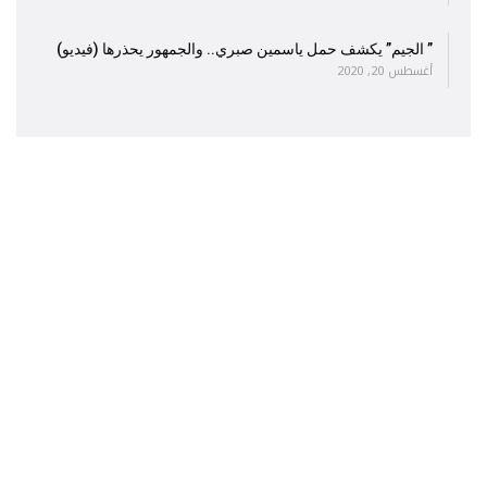
” الجيم” يكشف حمل ياسمين صبري.. والجمهور يحذرها (فيديو)
أغسطس 20, 2020