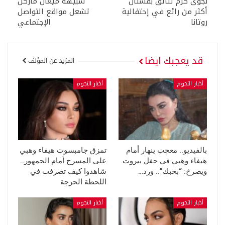
نجوى كرم تتألق بفستان
شبيهة ميغان ماركل
أكثر من رائع في إحتفالية
تشعل مواقع التواصل
روتانا
الإجتماعي
قد يعجبك ايضا
المزيد عن المؤلف
أخبار النجوم
أخبار النجوم
بالفيديو.. معجب ينهار أمام
تمزق جامبسوت هيفاء وهبي
هيفاء وهبي في حفل بيروت
على المسرح أمام الجمهور..
ويصرخ: “بحبك”.. ورد…
شاهدوا كيف تصرفت في
اللحظة الحرجة
أخبار النجوم
أخبار النجوم