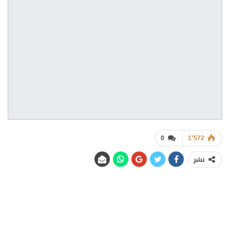
0
1٬572
نشر