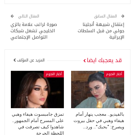
المقال السابق
المقال التالي
إعتقال شبيهة أنجلينا
صورة لراغب علامة بالزي
جولي من قبل السلطات
الخليجي تشعل شبكات
الإيرانية
التواصل الإجتماعي
قد يعجبك ايضا
المزيد عن المؤلف
أخبار النجوم
أخبار النجوم
بالفيديو.. معجب ينهار أمام
تمزق جامبسوت هيفاء وهبي
هيفاء وهبي في حفل بيروت
على المسرح أمام الجمهور..
ويصرخ: “بحبك”.. ورد…
شاهدوا كيف تصرفت في
اللحظة الحرجة