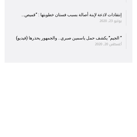
إنتقادات لاذعة لإبنة أصالة بسبب فستان خطوبتها : “قميص…
يوليو 23, 2020
” الجيم” يكشف حمل ياسمين صبري.. والجمهور يحذرها (فيديو)
أغسطس 20, 2020