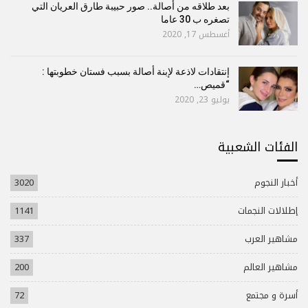
بعد طلاقه من أصالة.. صور حبيبة طارق العريان التي
تصغره ب 30 عاما
أغسطس 17, 2020
إنتقادات لاذعة لإبنة أصالة بسبب فستان خطوبتها :
“قميص…
يوليو 23, 2020
الفئات الشعبية
أخبار النجوم
3020
إطلالات النجمات
1141
مشاهير العرب
337
مشاهير العالم
200
أسرة و مجتمع
72