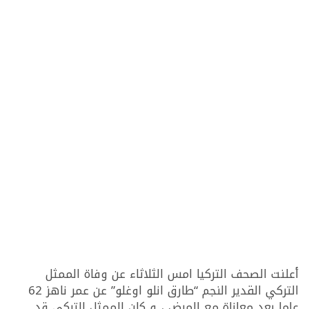
أعلنت الصحف التركيا امس الثلاثاء عن وفاة الممثل
التركي القدير النجم “طارق انلو اوغلو” عن عمر ناهز 62
عاما بعد معاناة مع المرض ، و كان الممثل التركي قد