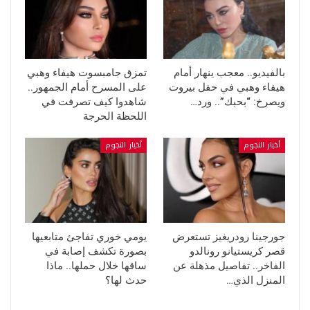
بالفيديو.. معجب ينهار أمام
تمزق جامبسوت هيفاء وهبي
هيفاء وهبي في حفل بيروت
على المسرح أمام الجمهور..
ويصرخ: “بحبك”.. ورد…
شاهدوا كيف تصرفت في
اللحظة الحرجة
أخبار النجوم
أخبار النجوم
جورجينا رودريغيز تستعرض
يومي خوري تفاجئ متابعيها
قصر كريستيانو رونالدو
بصورة تكشف إصابة في
الفاخر.. تفاصيل مذهلة عن
ساقها خلال حملها.. ماذا
المنزل الذي…
حدث لها؟