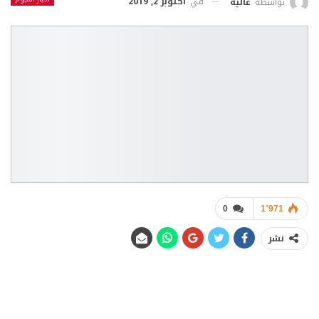
في
أكتوبر 2, 2019
بواسطة
عالية
0
1٬971
نشر