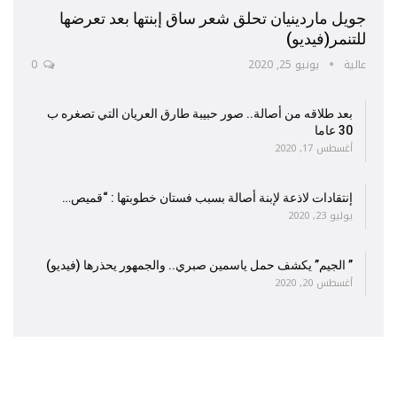
جويل ماردينيان تحلق شعر ساق إبنتها بعد تعرضها
للتنمر(فيديو)
عالية
يونيو 25, 2020
0
بعد طلاقه من أصالة.. صور حبيبة طارق العريان التي تصغره ب
30 عاما
أغسطس 17, 2020
إنتقادات لاذعة لإبنة أصالة بسبب فستان خطوبتها : “قميص…
يوليو 23, 2020
” الجيم” يكشف حمل ياسمين صبري.. والجمهور يحذرها (فيديو)
أغسطس 20, 2020