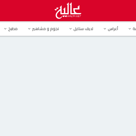
وى الشربيني متأثرة بإصابتها بكورونا
ة
أعراس
لايف ستايل
نجوم و مشاهير
مطبخ