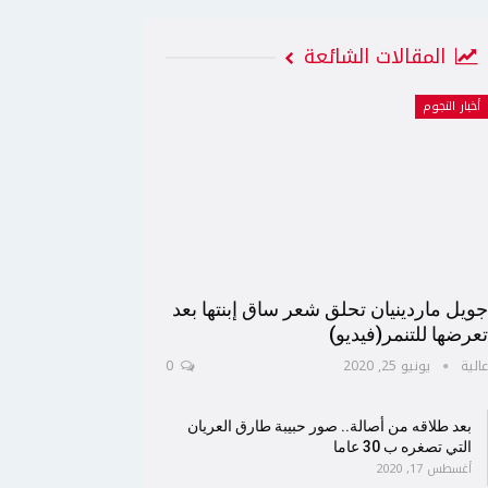
المقالات الشائعة
أخبار النجوم
ويل ماردينيان تحلق شعر ساق إبنتها بعد
عرضها للتنمر(فيديو)
الية
يونيو 25, 2020
0
بعد طلاقه من أصالة.. صور حبيبة طارق العريان
التي تصغره ب 30 عاما
أغسطس 17, 2020