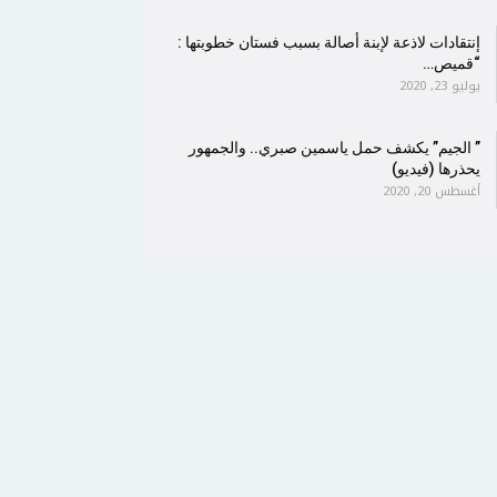
إنتقادات لاذعة لإبنة أصالة بسبب فستان خطوبتها :
“قميص…
يوليو 23, 2020
” الجيم” يكشف حمل ياسمين صبري.. والجمهور
يحذرها (فيديو)
أغسطس 20, 2020