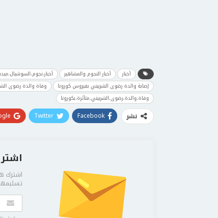
أخبار
أخبار النجوم والمشاهير
أخبار،نجوم،السوشيال،ميدي
إصابة والدة رضوى الشربيني بفيروس كورونا
وفاة والدة رضوى الشر
وفاة،والدة،رضوى،الشربيني،متأثرة،بكورونا
gle+
Twitter
Facebook
نشر
اشترك
اشترك هن
تسليمها 