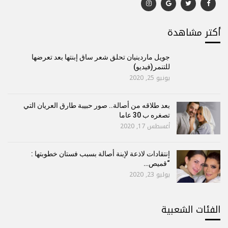
أكتر مشاهدة
جويل ماردينيان تحلق شعر ساق إبنتها بعد تعرضها
للتنمر(فيديو)
يونيو 25, 2020
بعد طلاقه من أصالة.. صور حبيبة طارق العريان التي
تصغره ب 30 عاما
أغسطس 17, 2020
إنتقادات لاذعة لإبنة أصالة بسبب فستان خطوبتها :
“قميص…
يوليو 23, 2020
الفئات الشعبية