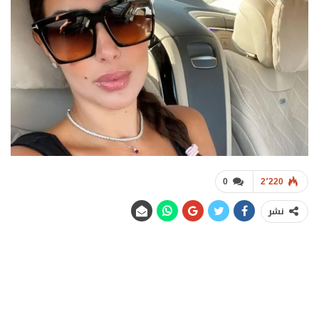
0
2٬220
نشر