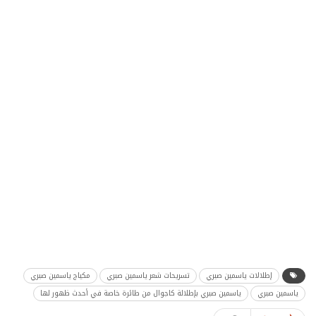
إطلالات ياسمين صبري
تسريحات شعر ياسمين صبري
مكياج ياسمين صبري
ياسمين صبري
ياسمين صبري بإطلالة كاجوال من طائرة خاصة في أحدث ظهور لها