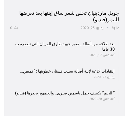
جويل ماردينيان تحلق شعر ساق إبنتها بعد تعرضها
للتنمر(فيديو)
عالية
يونيو 25, 2020
0
بعد طلاقه من أصالة.. صور حبيبة طارق العريان التي تصغره ب
30 عاما
أغسطس 17, 2020
إنتقادات لاذعة لإبنة أصالة بسبب فستان خطوبتها : “قميص…
يوليو 23, 2020
” الجيم” يكشف حمل ياسمين صبري.. والجمهور يحذرها (فيديو)
أغسطس 20, 2020