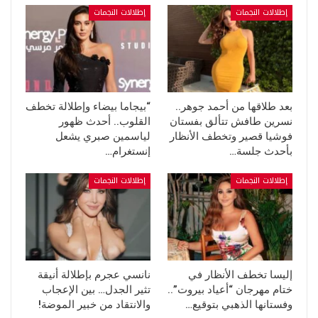
إطلالات النجمات
إطلالات النجمات
بعد طلاقها من أحمد جوهر..
“بيجاما بيضاء وإطلالة تخطف
نسرين طافش تتألق بفستان
القلوب.. أحدث ظهور
فوشيا قصير وتخطف الأنظار
لياسمين صبري يشعل
بأحدث جلسة…
إنستغرام…
إطلالات النجمات
إطلالات النجمات
إليسا تخطف الأنظار في
نانسي عجرم بإطلالة أنيقة
ختام مهرجان “أعياد بيروت”..
تثير الجدل… بين الإعجاب
وفستانها الذهبي بتوقيع…
والانتقاد من خبير الموضة!