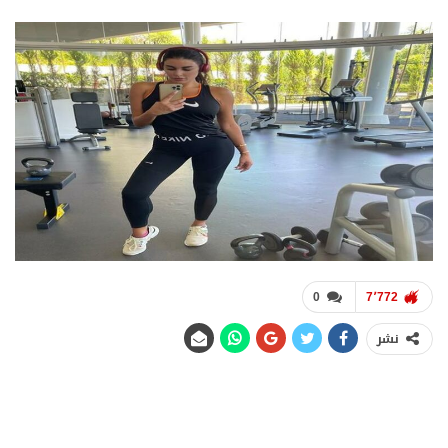
0
7٬772
نشر