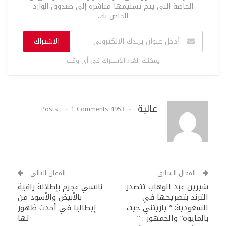
الخاصة التي يتم تسليمها مباشرة إلى صندوق الوارد
الخاص بك.
الاشتراك
يمكنك إلغاء الاشتراك في أي وقت
عالية
1 Comments
4953 Posts
المقال السابق
المقال التالي
شيرين عبد الوهاب تتصدر
نانسي عجرم بإطلالة راقية
الترند بتصريحها في
بالأبيض والأسود من
السعودية: ” ياريتني جيت
إيطاليا في أحدث ظهور
بالمايوه” والجمهور : ”
لها