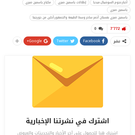
أخبار،نجوم،السوشيال،ميديا
إطلالات ياسمين صبري
مكياج ياسمين صبري
ياسمين صبري
ياسمين صبري بفستان أحمر ساحر وسط الطبيعة والجمهور،أحلى من جورجينا
0
7٬772
Google+
Twitter
Facebook
نشر
اشترك في نشرتنا الإخبارية
اشترك هنا للحصول على آخر الأخبار والتحديثات والعروض