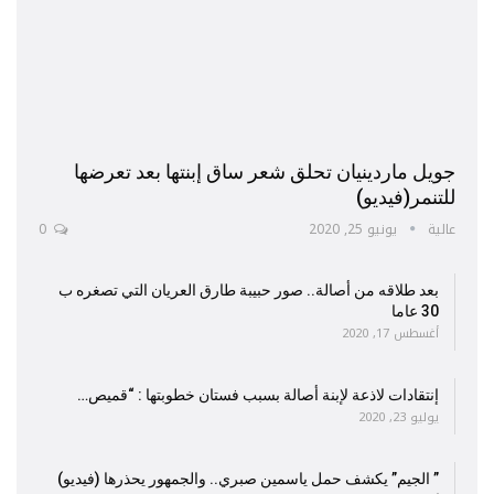
جويل ماردينيان تحلق شعر ساق إبنتها بعد تعرضها
للتنمر(فيديو)
عالية
يونيو 25, 2020
0
بعد طلاقه من أصالة.. صور حبيبة طارق العريان التي تصغره ب
30 عاما
أغسطس 17, 2020
إنتقادات لاذعة لإبنة أصالة بسبب فستان خطوبتها : “قميص…
يوليو 23, 2020
” الجيم” يكشف حمل ياسمين صبري.. والجمهور يحذرها (فيديو)