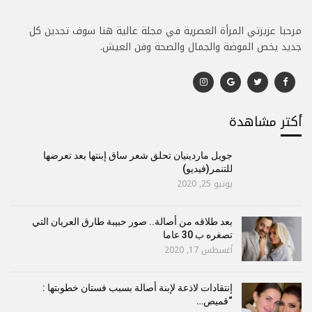
مرحبا عزيزتي المرأة العصرية في مجلة عالية هنا سوف تجدين كل
جديد يخص الموضة والجمال والصحة وفن العيش.
أكتر مشاهدة
جويل ماردينيان تحلق شعر ساق إبنتها بعد تعرضها
للتنمر(فيديو)
يونيو 25, 2020
بعد طلاقه من أصالة.. صور حبيبة طارق العريان التي
تصغره ب 30 عاما
أغسطس 17, 2020
إنتقادات لاذعة لإبنة أصالة بسبب فستان خطوبتها :
“قميص…