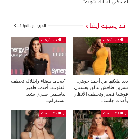
امسكي لسانك شوية”
قد يعجبك ايضا
المزيد عن المؤلف
إطلالات النجمات
إطلالات النجمات
بعد طلاقها من أحمد جوهر..
“بيجاما بيضاء وإطلالة تخطف
نسرين طافش تتألق بفستان
القلوب.. أحدث ظهور
فوشيا قصير وتخطف الأنظار
لياسمين صبري يشعل
بأحدث جلسة…
إنستغرام…
إطلالات النجمات
إطلالات النجمات